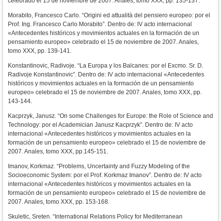
celebrado el 15 de noviembre de 2007. Anales, tomo XXX, pp. 135-137.
Morabito, Francesco Carlo. “Origini ed attualità del pensiero europeo: por el
Prof. Ing. Francesco Carlo Morabito”. Dentro de: IV acto internacional
«Antecedentes históricos y movimientos actuales en la formación de un
pensamiento europeo» celebrado el 15 de noviembre de 2007. Anales,
tomo XXX, pp. 139-141.
Konstantinovic, Radivoje. “La Europa y los Balcanes: por el Excmo. Sr. D.
Radivoje Konstantinovic”. Dentro de: IV acto internacional «Antecedentes
históricos y movimientos actuales en la formación de un pensamiento
europeo» celebrado el 15 de noviembre de 2007. Anales, tomo XXX, pp.
143-144.
Kacprzyk, Janusz. “On some Challenges for Europe: the Role of Science and
Technology: por el Academician Janusz Kacprzyk”. Dentro de: IV acto
internacional «Antecedentes históricos y movimientos actuales en la
formación de un pensamiento europeo» celebrado el 15 de noviembre de
2007. Anales, tomo XXX, pp.145-151.
Imanov, Korkmaz. “Problems, Uncertainty and Fuzzy Modeling of the
Socioeconomic System: por el Prof. Korkmaz Imanov”. Dentro de: IV acto
internacional «Antecedentes históricos y movimientos actuales en la
formación de un pensamiento europeo» celebrado el 15 de noviembre de
2007. Anales, tomo XXX, pp. 153-168.
Skuletic, Sreten. “International Relations Policy for Mediterranean