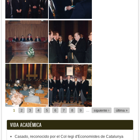
1
2
3
4
5
6
7
8
9
…
siguiente ›
última »
VIDA ACADÉMICA
Casado, reconocido por el Col·legi d'Economistes de Catalunya