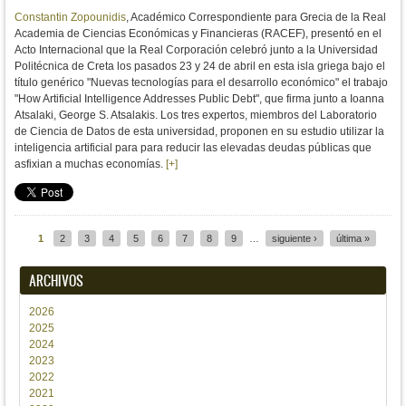
Constantin Zopounidis
, Académico Correspondiente para Grecia de la Real
Academia de Ciencias Económicas y Financieras (RACEF), presentó en el
Acto Internacional que la Real Corporación celebró junto a la Universidad
Politécnica de Creta los pasados 23 y 24 de abril en esta isla griega bajo el
título genérico "Nuevas tecnologías para el desarrollo económico" el trabajo
"How Artificial Intelligence Addresses Public Debt", que firma junto a Ioanna
Atsalaki, George S. Atsalakis. Los tres expertos, miembros del Laboratorio
de Ciencia de Datos de esta universidad, proponen en su estudio utilizar la
inteligencia artificial para para reducir las elevadas deudas públicas que
asfixian a muchas economías.
[+]
1
2
3
4
5
6
7
8
9
…
siguiente ›
última »
Páginas
ARCHIVOS
2026
2025
2024
2023
2022
2021