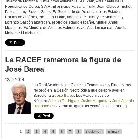
Thierry de Montbrial. Entre otros estaban la Sra. Park, Presidenta de la
República de Corea, S.A.R. El príncipe Faisal al-Turki, Jean Claude Trichet,
Pascal Lamy, Robert Gates, Ex Secretario de Defensa de los Estados
Unidos de América, etc.… En la foto, además de Thierry de Montbrial y
Lorenzo Gascón aparecen, el otro delegado español, Miguel Ángel
Moratinos, Ex Ministro de Asuntos Exteriores y el Académico para Argelia
Mohamed Laichoubi.
La RACEF rememora la figura de
José Barea
12/12/2014
La Real Academia de Ciencias Económicas y Financieras
recordó en la Sesión Necrológica que celebró ayer en
Barcelona a
José Barea
. Los Académicos de
Número
Alfonso Rodríguez
,
Javier Maqueda
y
José Antonio
Redondo
esbozaron la figura del Académico difunto.
[+]
1
2
3
4
5
6
7
8
siguiente ›
última »
Páginas