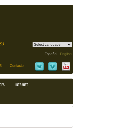
as
Español
English
S
Contacto
CES
INTRANET