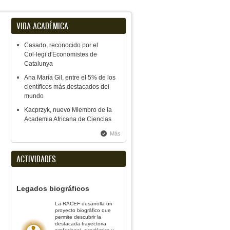
VIDA ACADÉMICA
Casado, reconocido por el
Col·legi d'Economistes de
Catalunya
Ana María Gil, entre el 5% de los
científicos más destacados del
mundo
Kacprzyk, nuevo Miembro de la
Academia Africana de Ciencias
Más
ACTIVIDADES
Legados biográficos
La RACEF desarrolla un
proyecto biográfico que
permite descubrir la
destacada trayectoria