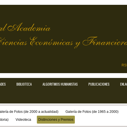
l Academia
Ciencias Económicas y Financier
RS
ADES
BIBLIOTECA
ALGORITMOS HUMANISTAS
PUBLICACIONES
ENLA
alería de Fotos (de 2000 a actualidad)
Galería de Fotos (de 1965 a 2000)
toria)
Videoteca
Distinciones y Premios