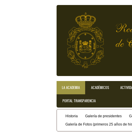
Pasar al contenido principal
Rea
de 
LA ACADEMIA
ACADÉMICOS
ACTIVID
Menú principal
PORTAL TRANSPARENCIA
Historia
Galería de presidentes
G
Menú secundario
Galería de Fotos (primeros 25 años de his