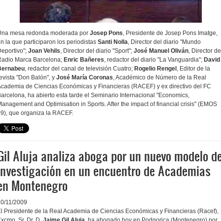
Una mesa redonda moderada por
Josep Pons
, Presidente de Josep Pons Imatge,
n la que participaron los periodistas
Santi Nolla
, Director del diario "Mundo
eportivo";
Joan Vehils
, Director del diario "Sport";
José Manuel Oliván
, Director de
Radio Marca Barcelona;
Enric Bañeres
, redactor del diario "La Vanguardia";
David
Bernabeu
, redactor del canal de televisión Cuatro;
Rogelio Rengel
, Editor de la
evista "Don Balón", y
José María Coronas
, Académico de Número de la Real
cademia de Ciencias Económicas y Financieras (RACEF) y ex directivo del FC
arcelona, ha abierto esta tarde el Seminario Internacional "Economics,
anagement and Optimisation in Sports. After the impact of financial crisis" (EMOS
9), que organiza la RACEF.
Gil Aluja analiza aboga por un nuevo modelo d
investigación en un encuentro de Academias
en Montenegro
20/11/2009
l Presidente de la Real Academia de Ciencias Económicas y Financieras (Racef),
xcmo. Sr. Dr. D.
Jaime Gil Aluja
, ha abogado hoy en Podgorica (Montenegro) por