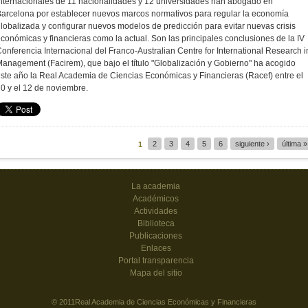
nternacionales de 11 nacionalidades y 12 universidades han abogado en
arcelona por establecer nuevos marcos normativos para regular la economía
lobalizada y configurar nuevos modelos de predicción para evitar nuevas crisis
conómicas y financieras como la actual. Son las principales conclusiones de la IV
onferencia Internacional del Franco-Australian Centre for International Research i
anagement (Facirem), que bajo el título "Globalización y Gobierno" ha acogido
ste año la Real Academia de Ciencias Económicas y Financieras (Racef) entre el
0 y el 12 de noviembre.
2
3
4
5
6
siguiente ›
última »
1
Páginas
La academia
Académicos
Actividades
Biblioteca
Publicaciones
Enlaces
Portal transparencia
Mapa del sitio
© 2011Real Academia de Ciencias Económicas y Financieras