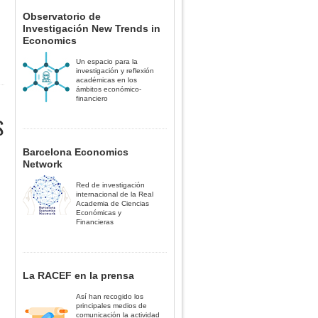
Observatorio de
Investigación New Trends in
Economics
Un espacio para la
investigación y reflexión
académicas en los
ámbitos económico-
financiero
S
Barcelona Economics
Network
Red de investigación
internacional de la Real
Academia de Ciencias
Económicas y
Financieras
La RACEF en la prensa
Así han recogido los
principales medios de
comunicación la actividad