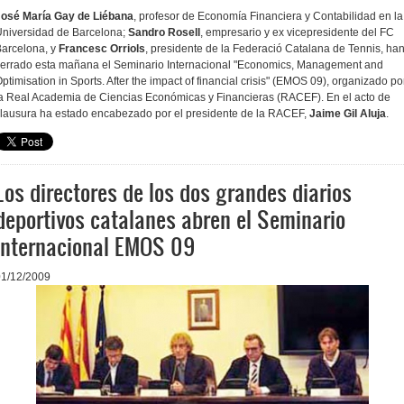
José María Gay de Liébana
, profesor de Economía Financiera y Contabilidad en la
niversidad de Barcelona;
Sandro Rosell
, empresario y ex vicepresidente del FC
arcelona, y
Francesc Orriols
, presidente de la Federació Catalana de Tennis, ha
errado esta mañana el Seminario Internacional "Economics, Management and
ptimisation in Sports. After the impact of financial crisis" (EMOS 09), organizado po
a Real Academia de Ciencias Económicas y Financieras (RACEF). En el acto de
lausura ha estado encabezado por el presidente de la RACEF,
Jaime Gil Aluja
.
Los directores de los dos grandes diarios
deportivos catalanes abren el Seminario
Internacional EMOS 09
01/12/2009