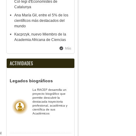
Col·legi d'Economistes de
Catalunya
Ana María Gil, entre el 5% de los
científicos más destacados del
mundo
Kacprzyk, nuevo Miembro de la
Academia Africana de Ciencias
Más
ACTIVIDADES
Legados biográficos
La RACEF desarrolla un
proyecto biográfico que
permite descubrir la
destacada trayectoria
profesional, académica y
científica de sus
Académicos
l