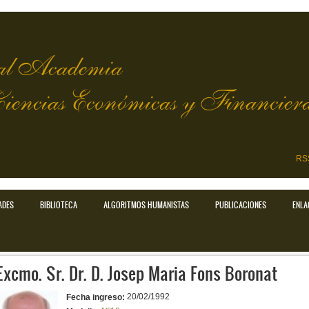
l Academia
Ciencias Económicas y Financier
RS
ADES
BIBLIOTECA
ALGORITMOS HUMANISTAS
PUBLICACIONES
ENLA
Excmo. Sr. Dr. D. Josep Maria Fons Boronat
20/02/1992
Fecha ingreso: