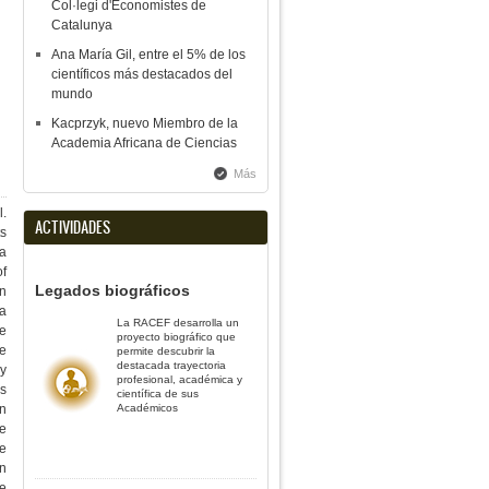
Col·legi d'Economistes de
Catalunya
Ana María Gil, entre el 5% de los
científicos más destacados del
mundo
Kacprzyk, nuevo Miembro de la
Academia Africana de Ciencias
Más
l.
ACTIVIDADES
ts
la
of
Legados biográficos
n
a
La RACEF desarrolla un
re
proyecto biográfico que
de
permite descubrir la
destacada trayectoria
y
profesional, académica y
os
científica de sus
ón
Académicos
de
de
en
e