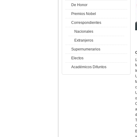
De Honor
Premios Nobel
Correspondientes
Nacionales
Extranjeros
Supernumerarios
C
Electos
(
M
Académicos Difuntos
I
U
U
o
a
d
T
C
B