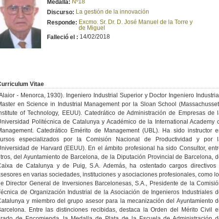
Nº18
Medalla:
La gestión de la innovación
Discurso:
Excmo. Sr. Dr. D. José Manuel de la Torre y
Responde:
de Miguel
14/02/2018
Falleció el :
urriculum Vitae
Alaior - Menorca, 1930). Ingeniero Industrial Superior y Doctor Ingeniero Industria
aster en Science in Industrial Management por la Sloan School (Massachusse
nstitute of Technology, EEUU). Catedrático de Administración de Empresas de 
niversidad Politécnica de Catalunya y Académico de la International Academy 
Management. Catedrático Emérito de Management (UBL). Ha sido instructor e
cursos especializados por la Comisión Nacional de Productividad y por l
niversidad de Harvard (EEUU). En el ámbito profesional ha sido Consultor, ent
tros, del Ayuntamiento de Barcelona, de la Diputación Provincial de Barcelona, 
Caixa de Catalunya y de Puig, S.A. Además, ha ostentado cargos directivos 
sesores en varias sociedades, instituciones y asociaciones profesionales, como l
e Director General de Inversiones Barcelonesas, S.A., Presidente de la Comisi
écnica de Organización Industrial de la Asociación de Ingenieros Industriales 
atalunya y miembro del grupo asesor para la mecanización del Ayuntamiento 
arcelona. Entre las distinciones recibidas, destaca la Orden del Mérito Civil 
grado de Encomienda, la Medalla de Plata de la Escuela de Administración d