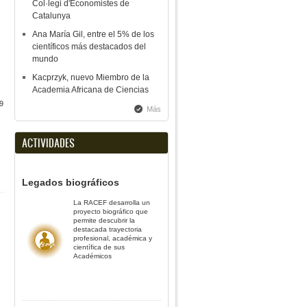
Col·legi d'Economistes de
Catalunya
Ana María Gil, entre el 5% de los
científicos más destacados del
mundo
Kacprzyk, nuevo Miembro de la
Academia Africana de Ciencias
9
Más
ACTIVIDADES
Legados biográficos
La RACEF desarrolla un
proyecto biográfico que
permite descubrir la
destacada trayectoria
profesional, académica y
científica de sus
Académicos
)