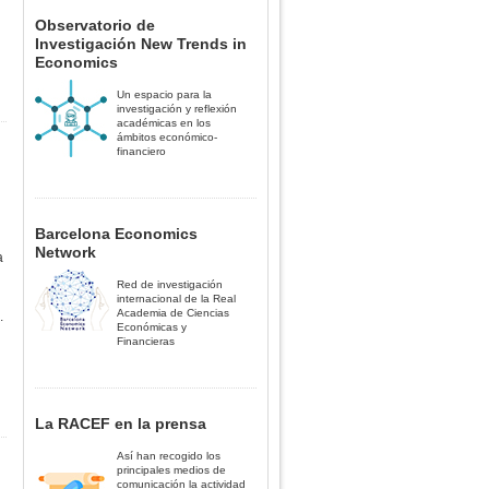
Observatorio de
Investigación New Trends in
Economics
Un espacio para la
investigación y reflexión
académicas en los
ámbitos económico-
financiero
Barcelona Economics
Network
a
Red de investigación
internacional de la Real
Academia de Ciencias
.
Económicas y
Financieras
La RACEF en la prensa
Así han recogido los
principales medios de
comunicación la actividad