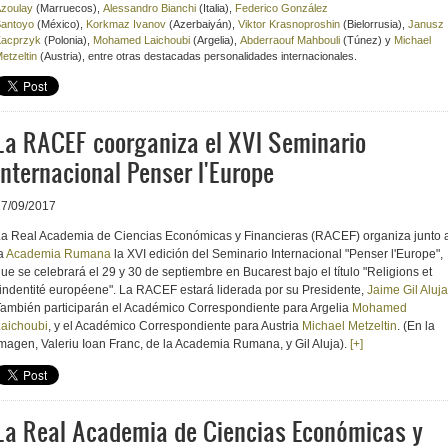
zoulay
(Marruecos),
Alessandro Bianchi
(Italia),
Federico González
antoyo
(México),
Korkmaz Ivanov
(Azerbaiyán),
Viktor Krasnoproshin
(Bielorrusia),
Janusz
acprzyk
(Polonia),
Mohamed Laichoubi
(Argelia),
Abderraouf Mahbouli
(Túnez) y
Michael
etzeltin
(Austria), entre otras destacadas personalidades internacionales.
La RACEF coorganiza el XVI Seminario
Internacional Penser l'Europe
27/09/2017
a Real Academia de Ciencias Económicas y Financieras (RACEF) organiza junto 
a
Academia Rumana
la XVI edición del Seminario Internacional "Penser l'Europe",
ue se celebrará el 29 y 30 de septiembre en Bucarest bajo el título "Religions et
'indentité européene". La RACEF estará liderada por su Presidente,
Jaime Gil Aluja
ambién participarán el Académico Correspondiente para Argelia
Mohamed
aichoubi
, y el Académico Correspondiente para Austria
Michael Metzeltin
. (En la
magen, Valeriu Ioan Franc, de la Academia Rumana, y Gil Aluja).
[+]
La Real Academia de Ciencias Económicas y