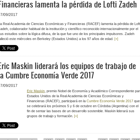
Financieras lamenta la pérdida de Lofti Zadeh
07/09/2017
a Real Academia de Ciencias Económicas y Financieras (RACEF) lamenta la pérdida de Loft
adeh, colaborador habitual de la institución y científico reconocido internacionalmente por el
us estudios sobre la lógica difusa, de la que fue uno de los principales impulsores. Zadeh
alleció este miércoles en Berkeley (Estados Unidos) a los 97 años de edad.
[+]
Eric Maskin liderará los equipos de trabajo de
la Cumbre Economía Verde 2017
07/09/2017
Eric Maskin
, premio Nobel de Economía y Académico Correspondiente pa
Estados Unidos de la
Real Academia de Ciencias Económicas y
Financieras
(RACEF), participará en la
Cumbre Economía Verde 2017
que
se celebrará los próximos 5 y 6 de octubre en Córdoba (Argentina) con el
fin de sentar las bases de un desarrollo sostenible. Maskin liderará sus
grupos de trabajo y formación.
[+]
…