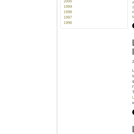
2000
A
1999
S
1998
K
M
1997
1996
L
l
q
l
T
L
i