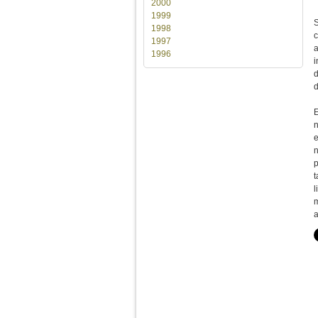
2000
1999
S
1998
c
1997
a
1996
i
d
E
n
e
n
p
t
l
m