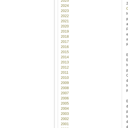
2025
2024
2023
N
2022
p
2021
a
2020
P
2019
e
2018
m
2017
R
2016
2015
E
2014
E
2013
N
2012
p
2011
C
2010
d
2009
N
2008
2007
2006
E
2005
d
2004
p
2003
l
2002
d
2001
d