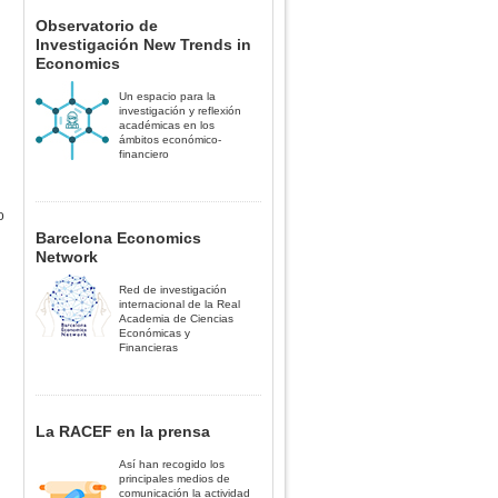
Observatorio de
Investigación New Trends in
Economics
Un espacio para la
investigación y reflexión
académicas en los
ámbitos económico-
financiero
o
Barcelona Economics
Network
Red de investigación
internacional de la Real
Academia de Ciencias
Económicas y
Financieras
La RACEF en la prensa
Así han recogido los
principales medios de
comunicación la actividad