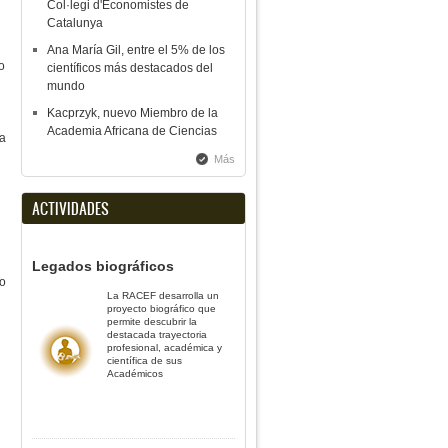
Col·legi d'Economistes de
Catalunya
Ana María Gil, entre el 5% de los
o
científicos más destacados del
mundo
Kacprzyk, nuevo Miembro de la
Academia Africana de Ciencias
la
Más
ACTIVIDADES
Legados biográficos
io
La RACEF desarrolla un
proyecto biográfico que
permite descubrir la
destacada trayectoria
profesional, académica y
científica de sus
Académicos
n