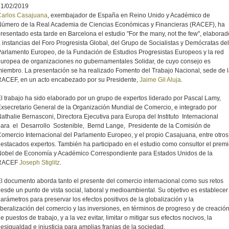
21/02/2019
Carlos Casajuana
, exembajador de España en Reino Unido y Académico de
úmero de la Real Academia de Ciencias Económicas y Financieras (RACEF), ha
resentado esta tarde en Barcelona el estudio "For the many, not the few", elaborad
 instancias del Foro Progresista Global, del Grupo de Socialistas y Demócratas del
arlamento Europeo, de la Fundación de Estudios Progresistas Europeos y la red
uropea de organizaciones no gubernamentales Solidar, de cuyo consejo es
iembro. La presentación se ha realizado Fomento del Trabajo Nacional, sede de 
ACEF, en un acto encabezado por su Presidente,
Jaime Gil Aluja
.
l trabajo ha sido elaborado por un grupo de expertos liderado por Pascal Lamy,
xsecretario General de la Organización Mundial de Comercio, e integrado por
athalie Bernasconi, Directora Ejecutiva para Europa del Instituto Internacional
ara el Desarrollo Sostenible, Bernd Lange, P
residente de la Comisión de
omercio Internacional del Parlamento Europeo, y el propio Casajuana, entre otros
estacados expertos. También ha participado en el estudio como consultor el prem
obel de Economía y Académico Correspondiente para Estados Unidos de la
RACEF
Joseph Stiglitz
.
l documento aborda tanto el presente del comercio internacional como sus retos
esde un punto de vista social, laboral y medioambiental. Su objetivo es establecer
arámetros para preservar los efectos positivos de la globalización y la
iberalización del comercio y las inversiones, en términos de progreso y de creació
e puestos de trabajo, y a la vez evitar, limitar o mitigar sus efectos nocivos, la
esigualdad e injusticia para amplias franjas de la sociedad.