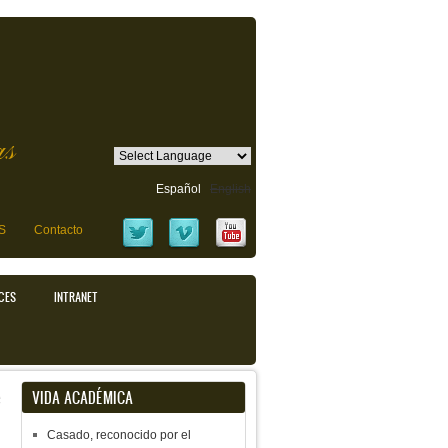
as
Español
English
S
Contacto
CES
INTRANET
e
VIDA ACADÉMICA
Casado, reconocido por el