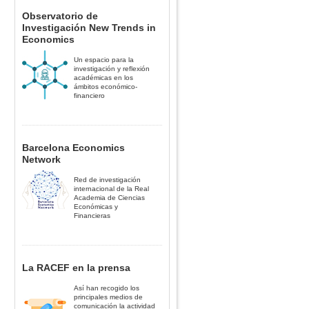
Observatorio de
Investigación New Trends in
Economics
Un espacio para la
investigación y reflexión
académicas en los
ámbitos económico-
financiero
Barcelona Economics
Network
Red de investigación
internacional de la Real
Academia de Ciencias
Económicas y
Financieras
La RACEF en la prensa
Así han recogido los
principales medios de
comunicación la actividad