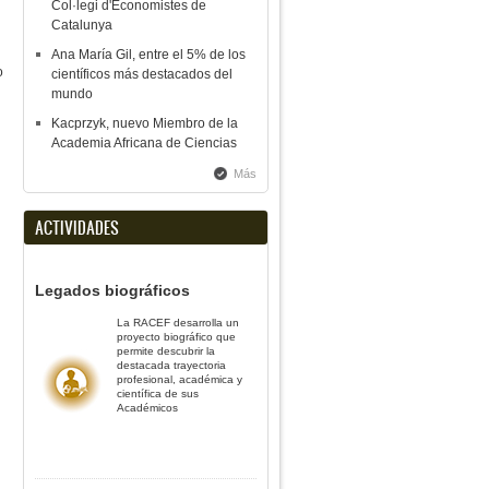
Col·legi d'Economistes de
Catalunya
Ana María Gil, entre el 5% de los
o
científicos más destacados del
mundo
Kacprzyk, nuevo Miembro de la
Academia Africana de Ciencias
Más
ACTIVIDADES
Legados biográficos
La RACEF desarrolla un
proyecto biográfico que
permite descubrir la
destacada trayectoria
profesional, académica y
científica de sus
Académicos