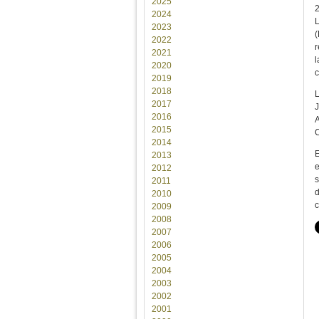
2025
2024
L
2023
(
2022
r
2021
l
2020
c
2019
2018
L
2017
J
2016
A
2015
C
2014
E
2013
e
2012
s
2011
d
2010
c
2009
2008
2007
2006
2005
2004
2003
2002
2001