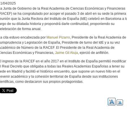
21/04/2025
a Junta de Gobierno de la Real Academia de Ciencias Económicas y Financieras
RACEF) se ha congratulado por acoger el pasado 3 de abril en su sede la primera
eunión que la Junta Rectora del Instituto de España (IdE) celebró en Barcelona a l
argo de su dilatada historia y propondrá darle continuidad, proponiendo su
elebración de forma anual.
a cita estuvo encabezada por
Manuel Pizarro
, Presidente de la Real Academia de
urisprudencia y Legislación de España, Presidente de turno del IdE y a su vez
cadémico de Número de la RACEF. El Presidente de la Real Academia de
iencias Económicas y Financieras,
Jaime Gil Aluja
, ejerció de anfitrión.
l ingreso de la RACEF en el año 2017 en el Instituto de España permitió modificar
l Real Decreto que obligaba a todas las Reales Academias Españolas a tener su
ede en Madrid y facilitó el histórico encuentro, que supone un nuevo hito en el
evenir académico y la cohesión territorial de España desde sus instituciones
ientíficas, como destacaron sus propios protagonistas.