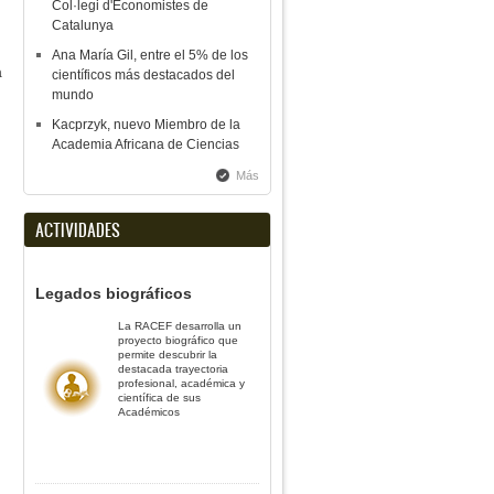
Col·legi d'Economistes de
Catalunya
Ana María Gil, entre el 5% de los
a
científicos más destacados del
mundo
Kacprzyk, nuevo Miembro de la
Academia Africana de Ciencias
Más
ACTIVIDADES
Legados biográficos
La RACEF desarrolla un
proyecto biográfico que
permite descubrir la
destacada trayectoria
profesional, académica y
científica de sus
Académicos