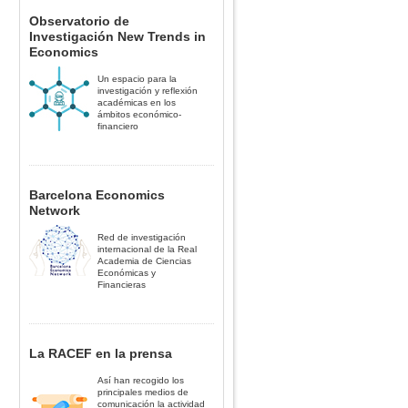
Observatorio de
Investigación New Trends in
Economics
Un espacio para la
investigación y reflexión
académicas en los
ámbitos económico-
financiero
Barcelona Economics
Network
Red de investigación
internacional de la Real
Academia de Ciencias
Económicas y
Financieras
La RACEF en la prensa
Así han recogido los
principales medios de
comunicación la actividad