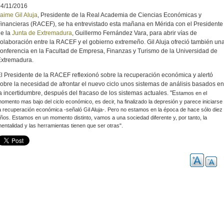
04/11/2016
aime Gil Aluja
, Presidente de la Real Academia de Ciencias Económicas y
inancieras (RACEF), se ha entrevistado esta mañana en Mérida con el Presidente
e la
Junta de Extremadura
, Guillermo Fernández Vara, para abrir vías de
olaboración entre la RACEF y el gobierno extremeño. Gil Aluja ofreció también un
onferencia en la Facultad de Empresa, Finanzas y Turismo de la Universidad de
Extremadura.
l Presidente de la RACEF reflexionó sobre la recuperación económica y alertó
obre la necesidad de afrontar el nuevo ciclo unos sistemas de análisis basados en
a incertidumbre, después del fracaso de los sistemas actuales. "E
stamos en el
omento mas bajo del ciclo económico, es decir, ha finalizado la depresión y parece iniciarse
a recuperación económica -señaló Gil Aluja-. Pero
no estamos en la época de hace sólo diez
ños. Estamos en un momento distinto, vamos a una sociedad diferente y, por tanto, la
entalidad y las herramientas tienen que ser otras".