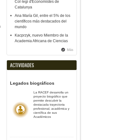
Col·legi d'Economistes de
Catalunya
Ana María Gil, entre el 5% de los
científicos más destacados del
a
mundo
Kacprzyk, nuevo Miembro de la
Academia Africana de Ciencias
Más
ACTIVIDADES
Legados biográficos
La RACEF desarrolla un
proyecto biográfico que
permite descubrir la
destacada trayectoria
profesional, académica y
científica de sus
Académicos