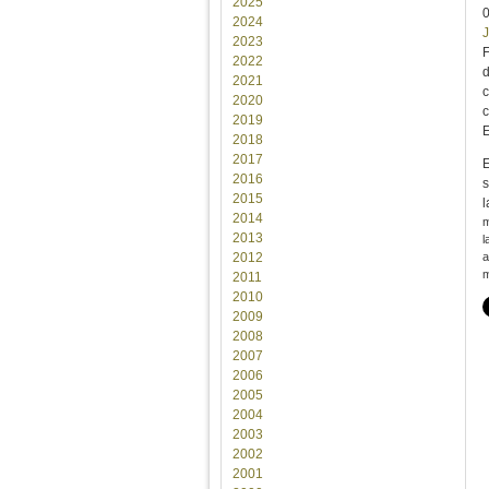
2025
2024
J
2023
F
2022
d
2021
c
2020
c
2019
2018
2017
E
2016
s
2015
l
2014
m
2013
l
2012
a
m
2011
2010
2009
2008
2007
2006
2005
2004
2003
2002
2001