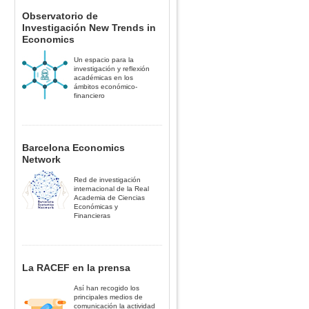
Observatorio de
Investigación New Trends in
Economics
Un espacio para la
investigación y reflexión
académicas en los
ámbitos económico-
financiero
Barcelona Economics
Network
Red de investigación
internacional de la Real
Academia de Ciencias
Económicas y
Financieras
La RACEF en la prensa
Así han recogido los
principales medios de
comunicación la actividad