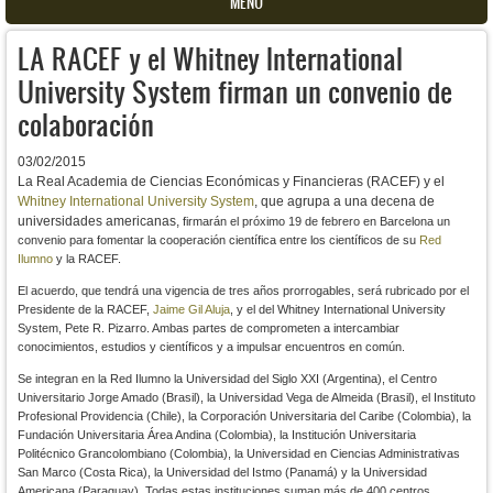
MENU
LA RACEF y el Whitney International
University System firman un convenio de
colaboración
03/02/2015
La Real Academia de Ciencias Económicas y Financieras (RACEF) y el
Whitney International University System
, que agrupa a una decena de
universidades americanas,
firmarán el próximo 19 de febrero en Barcelona un
convenio para fomentar la cooperación científica entre los científicos de su
Red
Ilumno
y la RACEF.
El acuerdo, que tendrá una vigencia de tres años prorrogables, será rubricado por el
Presidente de la RACEF,
Jaime Gil Aluja
, y el del
Whitney International University
System, Pete R. Pizarro. Ambas partes de comprometen a intercambiar
conocimientos, estudios y científicos y a impulsar encuentros en común.
Se integran en la Red Ilumno la Universidad del Siglo XXI (Argentina), el Centro
Universitario Jorge Amado (Brasil), la Universidad Vega de Almeida (Brasil), el Instituto
Profesional Providencia (Chile), la Corporación Universitaria del Caribe (Colombia), la
Fundación Universitaria Área Andina (Colombia), la Institución Universitaria
Politécnico Grancolombiano (Colombia), la Universidad en Ciencias Administrativas
San Marco (Costa Rica), la Universidad del Istmo (Panamá) y la Universidad
Americana (Paraguay). Todas estas instituciones suman
más de 400 centros