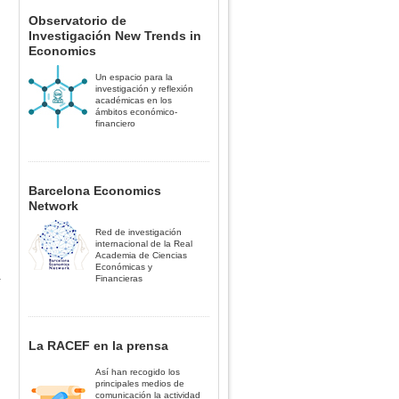
Observatorio de
Investigación New Trends in
Economics
Un espacio para la
investigación y reflexión
académicas en los
ámbitos económico-
financiero
Barcelona Economics
Network
Red de investigación
internacional de la Real
Academia de Ciencias
Económicas y
a
Financieras
La RACEF en la prensa
Así han recogido los
principales medios de
comunicación la actividad