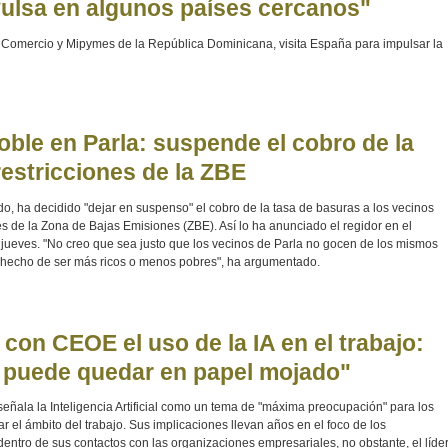
nvulsa en algunos países cercanos"
, Comercio y Mipymes de la República Dominicana, visita España para impulsar la
oble en Parla: suspende el cobro de la
restricciones de la ZBE
do, ha decidido "dejar en suspenso" el cobro de la tasa de basuras a los vecinos
ones de la Zona de Bajas Emisiones (ZBE). Así lo ha anunciado el regidor en el
 jueves. "No creo que sea justo que los vecinos de Parla no gocen de los mismos
e hecho de ser más ricos o menos pobres", ha argumentado.
on CEOE el uso de la IA en el trabajo:
al puede quedar en papel mojado"
eñala la Inteligencia Artificial como un tema de "máxima preocupación" para los
ar el ámbito del trabajo. Sus implicaciones llevan años en el foco de los
dentro de sus contactos con las organizaciones empresariales, no obstante, el líde