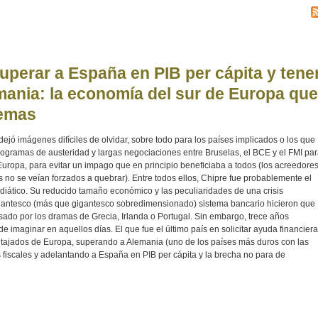
superar a España en PIB per cápita y tene
ania: la economía del sur de Europa que
uemas
ejó imágenes difíciles de olvidar, sobre todo para los países implicados o los que
s programas de austeridad y largas negociaciones entre Bruselas, el BCE y el FMI pa
 Europa, para evitar un impago que en principio beneficiaba a todos (los acreedore
s no se veían forzados a quebrar). Entre todos ellos, Chipre fue probablemente el
iático. Su reducido tamaño económico y las peculiaridades de una crisis
antesco (más que gigantesco sobredimensionado) sistema bancario hicieron que
ado por los dramas de Grecia, Irlanda o Portugal. Sin embargo, trece años
 de imaginar en aquellos días. El que fue el último país en solicitar ayuda financiera
ntajados de Europa, superando a Alemania (uno de los países más duros con las
fiscales y adelantando a España en PIB per cápita y la brecha no para de