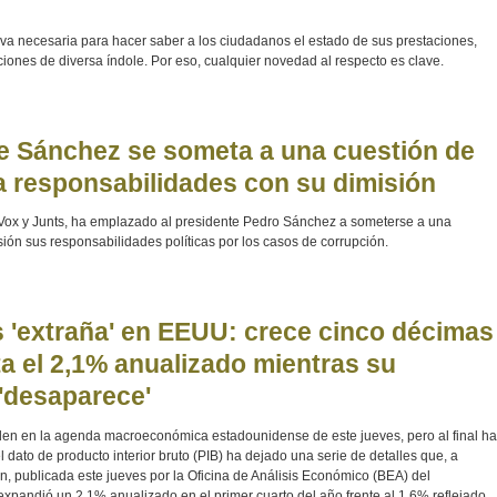
iva necesaria para hacer saber a los ciudadanos el estado de sus prestaciones,
ciones de diversa índole. Por eso, cualquier novedad al respecto es clave.
e Sánchez se someta a una cuestión de
 responsabilidades con su dimisión
, Vox y Junts, ha emplazado al presidente Pedro Sánchez a someterse a una
sión sus responsabilidades políticas por los casos de corrupción.
s 'extraña' en EEUU: crece cinco décimas
a el 2,1% anualizado mientras su
 'desaparece'
den en la agenda macroeconómica estadounidense de este jueves, pero al final ha
dato de producto interior bruto (PIB) ha dejado una serie de detalles que, a
n, publicada este jueves por la Oficina de Análisis Económico (BEA) del
pandió un 2,1% anualizado en el primer cuarto del año frente al 1,6% reflejado