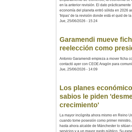
en la anterior revisión. El dato prácticamente
economía del planeta entró sólida en 2026 a
'tripas' de la revisión donde está el quid de la
Jue, 25/06/2026 - 15:24
Garamendi mueve fich
reelección como presi
Antonio Garamendi empieza a mover ficha co
contactó ayer con CEOE Aragón para comunica
Jue, 25/06/2026 - 14:09
Los planes económico
sabios le piden 'desme
crecimiento'
La mayor incógnita ahora mismo en Reino U
cuando tome posesión como primer ministro, p
hasta ahora alcalde de Mánchester lo sitúan 
servicios y a un mayor gasto público. Su ex