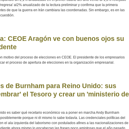
 'regresa' al2% anualizado de la lectura preliminar y confirma que la primera
ntes de que la guerra en Irán cambiara las coordenadas. Sin embargo, es en las
 cuestión.
a: CEOE Aragón ve con buenos ojos su
dente
n motivo del proceso de elecciones en CEOE. El presidente de los empresarios
r el proceso de apertura de elecciones en la organización empresarial.
s de Burnham para Reino Unido: sus
mbrar' el Tesoro y crear un 'ministerio de
nido es saber qué recetario económico va a poner en marcha Andy Burnham
osiblemente porque ni él mismo lo sabe todavía. Las credenciales políticas del
en el ala izquierda del laborismo con postulados afines a las nacionalizaciones de
pediente ahora mismo lo encabezan las frases poco amistosas que el año pasado