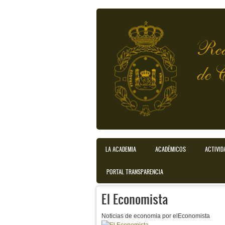
Pasar al contenido principal
Rea
de 
LA ACADEMIA
ACADÉMICOS
ACTIVID
Menú principal
PORTAL TRANSPARENCIA
El Economista
Noticias de economia por elEconomista