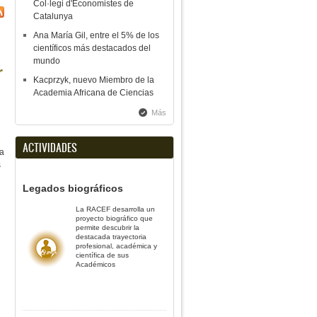
Col·legi d'Economistes de
Catalunya
Ana María Gil, entre el 5% de los
científicos más destacados del
mundo
r
Kacprzyk, nuevo Miembro de la
Academia Africana de Ciencias
Más
ACTIVIDADES
ra
s
Legados biográficos
La RACEF desarrolla un
proyecto biográfico que
permite descubrir la
destacada trayectoria
profesional, académica y
científica de sus
Académicos