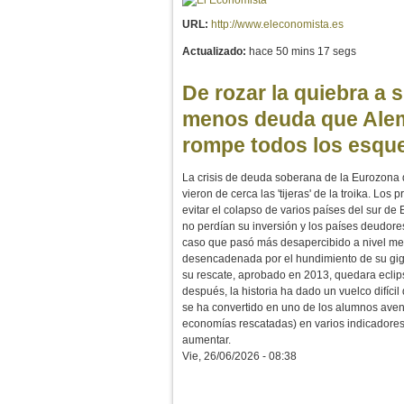
URL:
http://www.eleconomista.es
Actualizado:
hace 50 mins 17 segs
De rozar la quiebra a 
menos deuda que Alem
rompe todos los esq
La crisis de deuda soberana de la Eurozona d
vieron de cerca las 'tijeras' de la troika. Lo
evitar el colapso de varios países del sur de
no perdían su inversión y los países deudore
caso que pasó más desapercibido a nivel med
desencadenada por el hundimiento de su gig
su rescate, aprobado en 2013, quedara eclips
después, la historia ha dado un vuelco difícil
se ha convertido en uno de los alumnos ave
economías rescatadas) en varios indicadores 
aumentar.
Vie, 26/06/2026 - 08:38