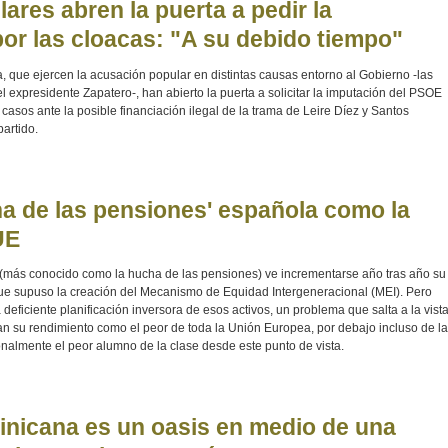
res abren la puerta a pedir la
or las cloacas: "A su debido tiempo"
a, que ejercen la acusación popular en distintas causas entorno al Gobierno -las
 expresidente Zapatero-, han abierto la puerta a solicitar la imputación del PSOE
casos ante la posible financiación ilegal de la trama de Leire Díez y Santos
artido.
ha de las pensiones' española como la
UE
(más conocido como la hucha de las pensiones) ve incrementarse año tras año su
 que supuso la creación del Mecanismo de Equidad Intergeneracional (MEI). Pero
deficiente planificación inversora de esos activos, un problema que salta a la vist
an su rendimiento como el peor de toda la Unión Europea, por debajo incluso de la
onalmente el peor alumno de la clase desde este punto de vista.
nicana es un oasis en medio de una