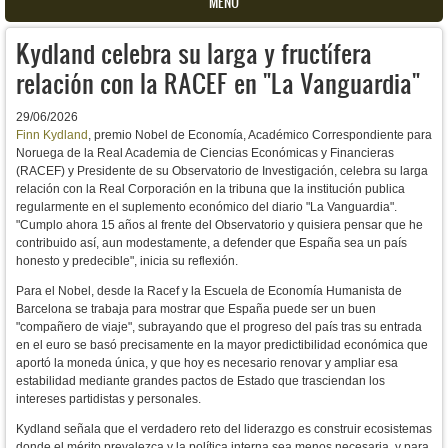
MENU
Kydland celebra su larga y fructífera
relación con la RACEF en "La Vanguardia"
29/06/2026
Finn Kydland
, premio Nobel de Economía, Académico Correspondiente para
Noruega de la Real Academia de Ciencias Económicas y Financieras
(RACEF) y Presidente de su Observatorio de Investigación, celebra su larga
relación con la Real Corporación en la tribuna que la institución publica
regularmente en el suplemento económico del diario "La Vanguardia".
"Cumplo ahora 15 años al frente del Observatorio y quisiera pensar que he
contribuido así, aun modestamente, a defender que España sea un país
honesto y predecible", inicia su reflexión.
Para el Nobel, d
esde la Racef y la Escuela de Economía Humanista de
Barcelona se trabaja para mostrar que España puede ser un buen
"compañero de viaje", subrayando que el progreso del país tras su entrada
en el euro se basó precisamente en la mayor predictibilidad económica que
aportó la moneda única, y que hoy es necesario renovar y ampliar esa
estabilidad mediante grandes pactos de Estado que trasciendan los
intereses partidistas y personales.
Kydland señala que el verdadero reto del liderazgo es construir ecosistemas
donde el mérito prevalezca y la política interna sea menos necesaria, y para