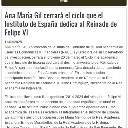
MENU
Ana María Gil cerrará el ciclo que el
Instituto de España dedica al Reinado de
Felipe VI
11/03/2025
Ana María Gil
, Bibliotecaria de la Junta de Gobierno de la Real Academia de
Ciencias Económicas y Financieras (RACEF) y Directora de su Observatorio
de Investigación, cerrará el próximo 20 de marzo el Ciclo Interacadémico
que el Instituto de España dedicará al décimo aniversario del Reinado de
Felipe VI con la presentación de la ponencia "Una década de pensamiento
económico para una España más próspera". En la misma sesión
participarán también Rosa Basante, Académica de Número de la Real
Academia Nacional de Farmacia, y Jaime Domínguez, Presidente de la Real
Academia de Ingeniería.
El ciclo, que lleva como título genérico
"2014-2024 del reinado de Felipe VI:
Análisis académico de un decenio de la realidad española",
se abrió el
pasado 14 de octubre, coincidiendo con la Solemne Apertura del Curso
Académico de las Reales Academias integradas en el Instituto de España.
En la primera sesión participaron
José María Merino, de la Real Academia
Española; Enrique Moradiellos, de la Real Academia de la Historia,
y
Hernán Cortés, de la Real Academia de Bellas Artes de San Fernando. E
n