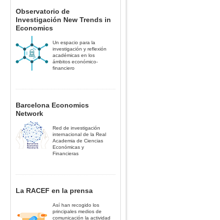
Observatorio de
Investigación New Trends in
Economics
Un espacio para la
investigación y reflexión
académicas en los
ámbitos económico-
financiero
Barcelona Economics
Network
Red de investigación
internacional de la Real
Academia de Ciencias
Económicas y
Financieras
La RACEF en la prensa
Así han recogido los
principales medios de
comunicación la actividad