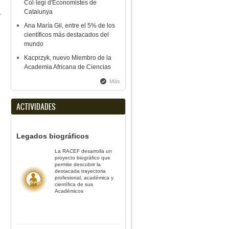
Col·legi d'Economistes de
Catalunya
y
Ana María Gil, entre el 5% de los
científicos más destacados del
mundo
Kacprzyk, nuevo Miembro de la
Academia Africana de Ciencias
Más
ACTIVIDADES
Legados biográficos
La RACEF desarrolla un
proyecto biográfico que
permite descubrir la
destacada trayectoria
profesional, académica y
científica de sus
Académicos