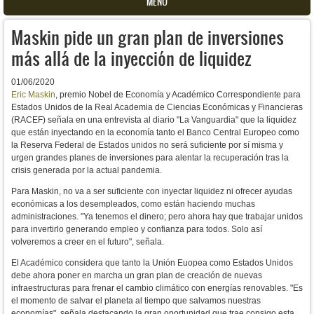
MENU
Maskin pide un gran plan de inversiones
más allá de la inyección de liquidez
01/06/2020
Eric Maskin
, premio Nobel de Economía y Académico Correspondiente para
Estados Unidos de la Real Academia de Ciencias Económicas y Financieras
(RACEF) señala en una entrevista al diario "La Vanguardia" que la liquidez
que están inyectando en la economía tanto el Banco Central Europeo como
la Reserva Federal de Estados unidos no será suficiente por sí misma y
urgen grandes planes de inversiones para alentar la recuperación tras la
crisis generada por la actual pandemia.
Para Maskin, no va a ser suficiente con inyectar liquidez ni ofrecer ayudas
económicas a los desempleados, como están haciendo muchas
administraciones. "Ya tenemos el dinero; pero ahora hay que trabajar unidos
para invertirlo generando empleo y confianza para todos. Solo así
volveremos a creer en el futuro", señala.
El Académico considera que tanto la Unión Euopea como Estados Unidos
debe ahora poner en marcha un gran plan de creación de nuevas
infraestructuras para frenar el cambio climático con energías renovables. "Es
el momento de salvar el planeta al tiempo que salvamos nuestras
economías", señala destacando la gran oportunidad que trae consigo esta