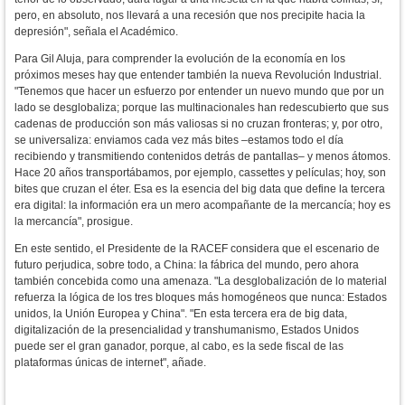
pero, en absoluto, nos llevará a una recesión que nos precipite hacia la
depresión", señala el Académico.
Para Gil Aluja, para comprender la evolución de la economía en los
próximos meses hay que entender también la nueva Revolución Industrial.
"Tenemos que hacer un esfuerzo por entender un nuevo mundo que por un
lado se desglobaliza; porque las multinacionales han redescubierto que sus
cadenas de producción son más valiosas si no cruzan fronteras; y, por otro,
se universaliza: enviamos cada vez más bites –estamos todo el día
recibiendo y transmitiendo contenidos detrás de pantallas– y menos átomos.
Hace 20 años transportábamos, por ejemplo, cassettes y películas; hoy, son
bites que cruzan el éter. Esa es la esencia del big data que define la tercera
era digital: la información era un mero acompañante de la mercancía; hoy es
la mercancía", prosigue.
En este sentido, el Presidente de la RACEF considera que el escenario de
futuro perjudica, sobre todo, a China: la fábrica del mundo, pero ahora
también concebida como una amenaza. "La desglobalización de lo material
refuerza la lógica de los tres bloques más homogéneos que nunca: Estados
unidos, la Unión Europea y China". "En esta tercera era de big data,
digitalización de la presencialidad y transhumanismo, Estados Unidos
puede ser el gran ganador, porque, al cabo, es la sede fiscal de las
plataformas únicas de internet", añade.