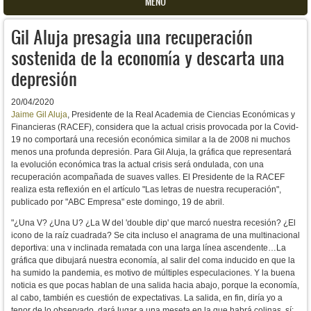
MENU
Gil Aluja presagia una recuperación
sostenida de la economía y descarta una
depresión
20/04/2020
Jaime Gil Aluja
, Presidente de la Real Academia de Ciencias Económicas y
Financieras (RACEF), considera que la actual crisis provocada por la Covid-
19 no comportará una recesión económica similar a la de 2008 ni muchos
menos una profunda depresión. Para Gil Aluja, la gráfica que representará
la evolución económica tras la actual crisis será ondulada, con una
recuperación acompañada de suaves valles. El Presidente de la RACEF
realiza esta reflexión en el artículo "Las letras de nuestra recuperación",
publicado por "ABC Empresa" este domingo, 19 de abril.
"¿Una V? ¿Una U? ¿La W del 'double dip' que marcó nuestra recesión? ¿El
icono de la raíz cuadrada? Se cita incluso el anagrama de una multinacional
deportiva: una v inclinada rematada con una larga línea ascendente…La
gráfica que dibujará nuestra economía, al salir del coma inducido en que la
ha sumido la pandemia, es motivo de múltiples especulaciones. Y la buena
noticia es que pocas hablan de una salida hacia abajo, porque la economía,
al cabo, también es cuestión de expectativas. La salida, en fin, diría yo a
tenor de lo observado, dará lugar a una meseta en la que habrá colinas, sí;