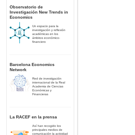
Observatorio de
Investigación New Trends in
Economics
Un espacio para la
investigación y reflexión
académicas en los
ámbitos económico-
financiero
Barcelona Economics
Network
Red de investigación
internacional de la Real
Academia de Ciencias
Económicas y
Financieras
La RACEF en la prensa
Así han recogido los
principales medios de
comunicación la actividad