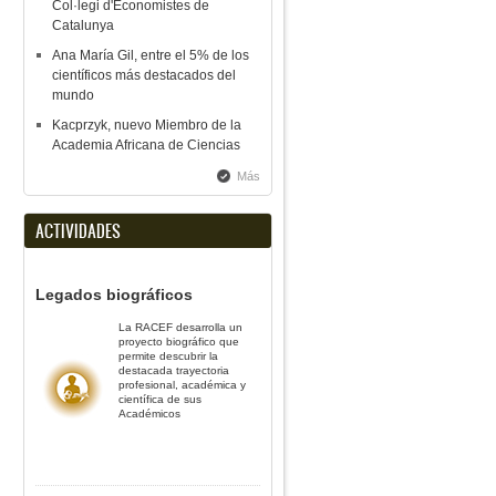
Col·legi d'Economistes de
Catalunya
Ana María Gil, entre el 5% de los
científicos más destacados del
mundo
Kacprzyk, nuevo Miembro de la
Academia Africana de Ciencias
Más
ACTIVIDADES
Legados biográficos
La RACEF desarrolla un
proyecto biográfico que
permite descubrir la
destacada trayectoria
profesional, académica y
científica de sus
Académicos
l