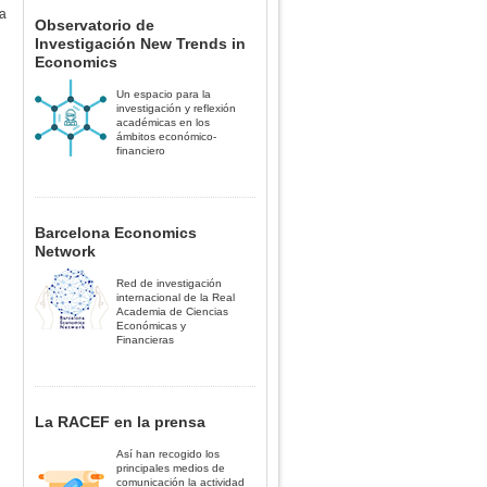
la
Observatorio de
Investigación New Trends in
Economics
Un espacio para la
investigación y reflexión
académicas en los
ámbitos económico-
financiero
Barcelona Economics
Network
Red de investigación
internacional de la Real
Academia de Ciencias
Económicas y
Financieras
La RACEF en la prensa
Así han recogido los
principales medios de
comunicación la actividad