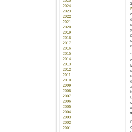
2025
2024
2023
c
2022
d
2021
c
2020
y
2019
p
2018
c
2017
e
2016
2015
“
2014
c
2013
E
2012
c
2011
r
2010
g
2009
a
2008
h
2007
E
2006
c
2005
a
2004
f
2003
P
2002
c
2001