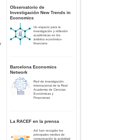
Observatorio de
Investigación New Trends in
Economics
Un espacio para la
investigación y reflexión
académicas en los
ámbitos económico-
e
financiero
Barcelona Economics
Network
Red de investigación
internacional de la Real
Academia de Ciencias
Económicas y
Financieras
La RACEF en la prensa
Así han recogido los
principales medios de
comunicación la actividad