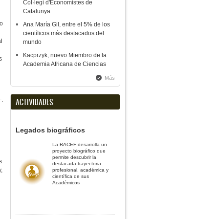
Col·legi d'Economistes de
Catalunya
no
Ana María Gil, entre el 5% de los
científicos más destacados del
l
mundo
Kacprzyk, nuevo Miembro de la
s
Academia Africana de Ciencias
d
Más
-.
ACTIVIDADES
Legados biográficos
La RACEF desarrolla un
proyecto biográfico que
permite descubrir la
s
destacada trayectoria
,
profesional, académica y
científica de sus
Académicos