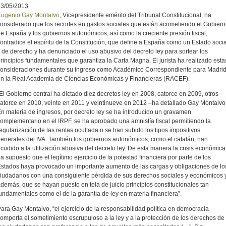
23/05/2013
Eugenio Gay Montalvo
, Vicepresidente emérito del Tribunal Constitucional, ha
onsiderado que los recortes en gastos sociales que están acometiendo el Gobier
e España y los gobiernos autonómicos, así como la creciente presión fiscal,
ontradice el espíritu de la Constitución, que define a España como un Estado socia
 de derecho y ha denunciado el uso abusivo del decreto ley para sortear los
rincipios fundamentales que garantiza la Carta Magna. El jurista ha realizado esta
onsideraciones durante su ingreso como Académico Correspondiente para Madri
n la Real Academia de Ciencias Económicas y Financieras (RACEF).
El Gobierno central ha dictado diez decretos ley en 2008, catorce en 2009, otros
atorce en 2010, veinte en 2011 y veintinueve en 2012 –ha detallado Gay Montalvo
n materia de ingresos, por decreto ley se ha introducido un gravamen
omplementario en el IRPF, se ha aprobado una amnistía fiscal permitiendo la
egularización de las rentas ocultada o se han subido los tipos impositivos
enerales del IVA. También los gobiernos autonómicos, como el catalán, han
cudido a la utilización abusiva del decreto ley. De esta manera la crisis económica
a supuesto que el legítimo ejercicio de la potestad financiera por parte de los
stados haya provocado un importante aumento de las cargas y obligaciones de lo
iudadanos con una consiguiente pérdida de sus derechos sociales y económicos y
demás, que se hayan puesto en tela de juicio principios constitucionales tan
undamentales como el de la garantía de ley en materia financiera”.
ara Gay Montalvo, “el ejercicio de la responsabilidad política en democracia
omporta el sometimiento escrupuloso a la ley y a la protección de los derechos de