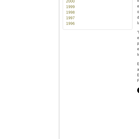
l
2000
e
1999
o
1998
d
1997
l
1996
“
e
p
e
l
E
a
E
F