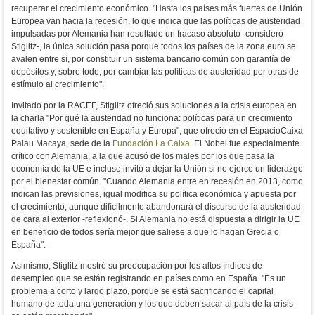
recuperar el crecimiento económico. "Hasta los países más fuertes de Unión
Europea van hacia la recesión, lo que indica que las políticas de austeridad
impulsadas por Alemania han resultado un fracaso absoluto -consideró
Stiglitz-, la única solución pasa porque todos los países de la zona euro se
avalen entre sí, por constituir un sistema bancario común con garantía de
depósitos y, sobre todo, por cambiar las políticas de austeridad por otras de
estímulo al crecimiento".
Invitado por la RACEF, Stiglitz ofreció sus soluciones a la crisis europea en
la charla "Por qué la austeridad no funciona: políticas para un crecimiento
equitativo y sostenible en España y Europa", que ofreció en el EspacioCaixa
Palau Macaya, sede de la
Fundación La Caixa
. El Nobel fue especialmente
crítico con Alemania, a la que acusó de los males por los que pasa la
economía de la UE e incluso invitó a dejar la Unión si no ejerce un liderazgo
por el bienestar común. "Cuando Alemania entre en recesión en 2013, como
indican las previsiones, igual modifica su política económica y apuesta por
el crecimiento, aunque difícilmente abandonará el discurso de la austeridad
de cara al exterior -reflexionó-. Si Alemania no está dispuesta a dirigir la UE
en beneficio de todos sería mejor que saliese a que lo hagan Grecia o
España".
Asimismo, Stiglitz mostró su preocupación por los altos índices de
desempleo que se están registrando en países como en España. "Es un
problema a corto y largo plazo, porque se está sacrificando el capital
humano de toda una generación y los que deben sacar al país de la crisis