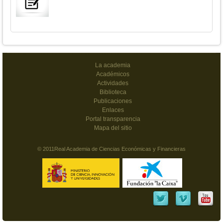
La academia
Académicos
Actividades
Biblioteca
Publicaciones
Enlaces
Portal transparencia
Mapa del sitio
© 2011Real Academia de Ciencias Económicas y Financieras