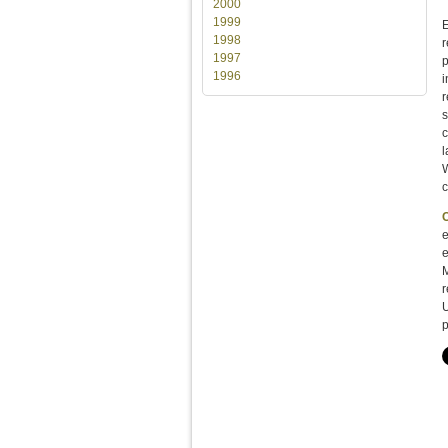
2000
1999
E
1998
r
1997
p
1996
i
r
s
c
l
W
e
e
M
r
U
p