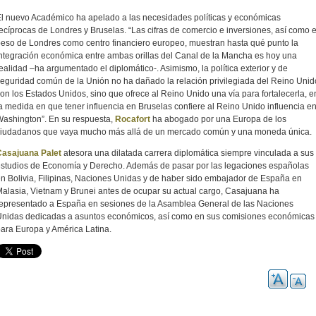
l nuevo Académico ha apelado a las necesidades políticas y económicas
ecíprocas de Londres y Bruselas. “Las cifras de comercio e inversiones, así como e
eso de Londres como centro financiero europeo, muestran hasta qué punto la
ntegración económica entre ambas orillas del Canal de la Mancha es hoy una
ealidad –ha argumentado el diplomático-. Asimismo, la política exterior y de
eguridad común de la Unión no ha dañado la relación privilegiada del Reino Unid
on los Estados Unidos, sino que ofrece al Reino Unido una vía para fortalecerla, e
a medida en que tener influencia en Bruselas confiere al Reino Unido influencia e
ashington”. En su respuesta,
Rocafort
ha abogado por una Europa de los
ciudadanos que vaya mucho más allá de un mercado común y una moneda única.
Casajuana Palet
atesora una dilatada carrera diplomática siempre vinculada a sus
studios de Economía y Derecho. Además de pasar por las legaciones españolas
n Bolivia, Filipinas, Naciones Unidas y de haber sido embajador de España en
alasia, Vietnam y Brunei antes de ocupar su actual cargo, Casajuana ha
epresentado a España en sesiones de la Asamblea General de las Naciones
nidas dedicadas a asuntos económicos, así como en sus comisiones económicas
ara Europa y América Latina.