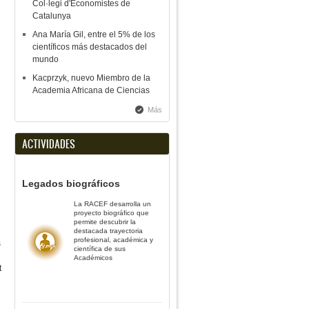
Col·legi d'Economistes de
Catalunya
Ana María Gil, entre el 5% de los
científicos más destacados del
mundo
Kacprzyk, nuevo Miembro de la
Academia Africana de Ciencias
Más
ACTIVIDADES
Legados biográficos
La RACEF desarrolla un
proyecto biográfico que
permite descubrir la
destacada trayectoria
profesional, académica y
s
científica de sus
Académicos
t