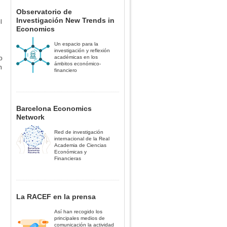
Observatorio de
Investigación New Trends in
l
Economics
Un espacio para la
investigación y reflexión
académicas en los
o
ámbitos económico-
n
financiero
n
Barcelona Economics
Network
Red de investigación
internacional de la Real
Academia de Ciencias
Económicas y
Financieras
La RACEF en la prensa
Así han recogido los
principales medios de
comunicación la actividad