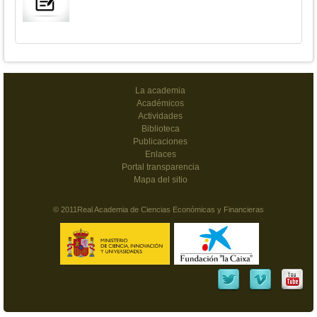
La academia
Académicos
Actividades
Biblioteca
Publicaciones
Enlaces
Portal transparencia
Mapa del sitio
© 2011Real Academia de Ciencias Económicas y Financieras