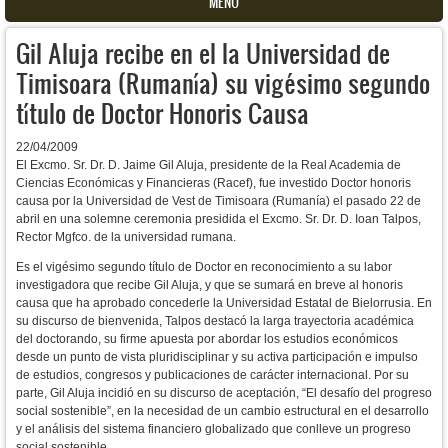
MENU
Gil Aluja recibe en el la Universidad de
Timisoara (Rumanía) su vigésimo segundo
título de Doctor Honoris Causa
22/04/2009
El Excmo. Sr. Dr. D. Jaime Gil Aluja, presidente de la Real Academia de
Ciencias Económicas y Financieras (Racef), fue investido Doctor honoris
causa por la Universidad de Vest de Timisoara (Rumanía) el pasado 22 de
abril en una solemne ceremonia presidida el Excmo. Sr. Dr. D. Ioan Talpos,
Rector Mgfco. de la universidad rumana.
Es el vigésimo segundo título de Doctor en reconocimiento a su labor
investigadora que recibe Gil Aluja, y que se sumará en breve al honoris
causa que ha aprobado concederle la Universidad Estatal de Bielorrusia. En
su discurso de bienvenida, Talpos destacó la larga trayectoria académica
del doctorando, su firme apuesta por abordar los estudios económicos
desde un punto de vista pluridisciplinar y su activa participación e impulso
de estudios, congresos y publicaciones de carácter internacional. Por su
parte, Gil Aluja incidió en su discurso de aceptación, “El desafío del progreso
social sostenible”, en la necesidad de un cambio estructural en el desarrollo
y el análisis del sistema financiero globalizado que conlleve un progreso
social sostenible.