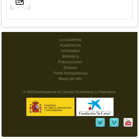
La academia
Académicos
Actividades
Biblioteca
Publicaciones
Enlaces
Portal transparencia
Mapa del sitio
© 2011Real Academia de Ciencias Económicas y Financieras