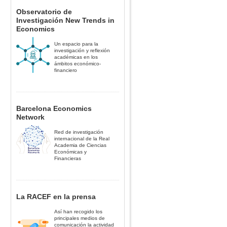
Observatorio de
Investigación New Trends in
Economics
Un espacio para la
investigación y reflexión
académicas en los
ámbitos económico-
financiero
Barcelona Economics
Network
Red de investigación
internacional de la Real
Academia de Ciencias
Económicas y
Financieras
La RACEF en la prensa
Así han recogido los
principales medios de
comunicación la actividad