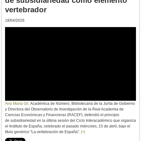
de subsidiariedad como elemento
vertebrador
18/04/2026
Ana María Gil,
Académica de Número, Bibliotecaria de la Junta de Gobierno
y Directora del Observatorio de Investigación de la Real Academia de
Ciencias Económicas y Financieras (RACEF), defendió el principio
de
subsidiariedad en la última sesión d
el
Ciclo Interacadémico que organiza
el Instituto de España, celebrado el pasado miércoles, 15 de abril, bajo el
título genérico
"La vertebración de España".
[+]