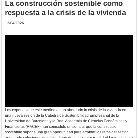
La construcción sostenible como
respuesta a la crisis de la vivienda
13/04/2026
Los expertos que este mediodía han abordado la crisis de la vivienda en
una nueva sesión de la Cátedra de Sostenibilidad Empresarial de la
Universidad de Barcelona y la Real Academia de Ciencias Económicas y
Financieras (RACEF) han coincidido en señalar que la construcción
sostenible supone una gran oportunidad para afrontar los retos del sector,
aportando
soluciones de calidad que dotan de valor y calidad tanto a la obra