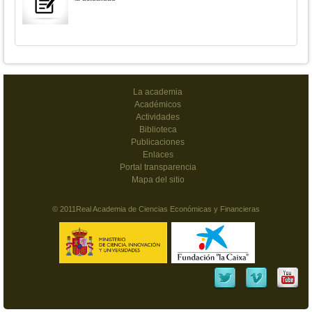
La academia
Académicos
Actividades
Biblioteca
Publicaciones
Enlaces
Portal transparencia
Mapa del sitio
© 2011Real Academia de Ciencias Económicas y Financieras