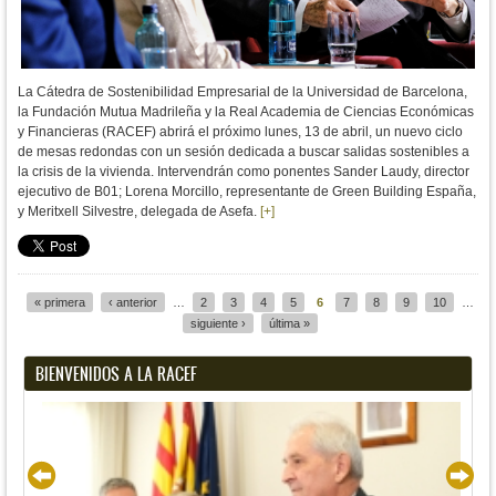
La Cátedra de Sostenibilidad Empresarial de la Universidad de Barcelona,
la Fundación Mutua Madrileña y la Real Academia de Ciencias Económicas
y Financieras (RACEF) abrirá el próximo lunes, 13 de abril, un nuevo ciclo
de mesas redondas con un sesión dedicada a buscar salidas sostenibles a
la crisis de la vivienda. Intervendrán como ponentes Sander Laudy, director
ejecutivo de B01; Lorena Morcillo, representante de Green Building España,
y Meritxell Silvestre, delegada de Asefa.
[+]
« primera
‹ anterior
…
2
3
4
5
6
7
8
9
10
…
Páginas
siguiente ›
última »
BIENVENIDOS A LA RACEF