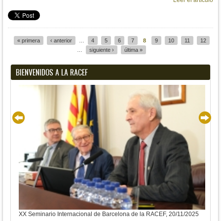
Leer el artículo
« primera
‹ anterior
…
4
5
6
7
8
9
10
11
12
Páginas
…
siguiente ›
última »
BIENVENIDOS A LA RACEF
XX Seminario Internacional de Barcelona de la RACEF, 20/11/2025
XX S