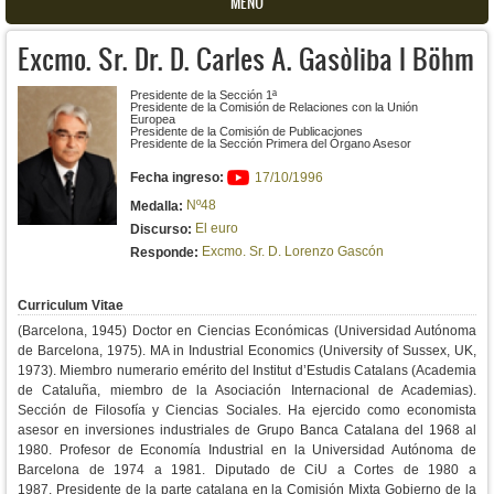
MENU
Excmo. Sr. Dr. D. Carles A. Gasòliba I Böhm
Presidente de la Sección 1ª
Presidente de la Comisión de Relaciones con la Unión
Europea
Presidente de la Comisión de Publicaciones
Presidente de la Sección Primera del Órgano Asesor
Fecha ingreso:
17/10/1996
Nº48
Medalla:
El euro
Discurso:
Excmo. Sr. D. Lorenzo Gascón
Responde:
Curriculum Vitae
(Barcelona, 1945)
Doctor en Ciencias Económicas (Universidad Autónoma
de Barcelona, 1975).
MA in Industrial Economics (University of Sussex, UK,
1973).
Miembro numerario emérito del Institut d’Estudis Catalans (Academia
de Cataluña, miembro de la Asociación Internacional de Academias).
Sección de Filosofía y Ciencias Sociales.
Ha ejercido como economista
asesor en inversiones industriales de Grupo Banca Catalana del 1968 al
1980.
Profesor de Economía Industrial en la Universidad Autónoma de
Barcelona de 1974 a 1981.
Diputado de CiU a Cortes de 1980 a
1987.
Presidente de la parte catalana en la Comisión Mixta Gobierno de la