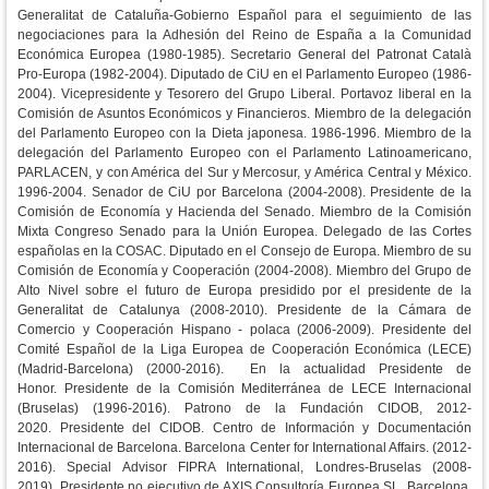
Generalitat de Cataluña-Gobierno Español para el seguimiento de las
negociaciones para la Adhesión del Reino de España a la Comunidad
Económica Europea (1980-1985).
Secretario General del Patronat Català
Pro-Europa (1982-2004).
Diputado de CiU en el Parlamento Europeo (1986-
2004). Vicepresidente y Tesorero del Grupo Liberal. Portavoz liberal en la
Comisión de Asuntos Económicos y Financieros. Miembro de la delegación
del Parlamento Europeo con la Dieta japonesa. 1986-1996. Miembro de la
delegación del Parlamento Europeo con el Parlamento Latinoamericano,
PARLACEN, y con América del Sur y Mercosur, y América Central y México.
1996-2004.
Senador de CiU por Barcelona (2004-2008). Presidente de la
Comisión de Economía y Hacienda del Senado. Miembro de la Comisión
Mixta Congreso Senado para la Unión Europea. Delegado de las Cortes
españolas en la COSAC. Diputado en el Consejo de Europa. Miembro de su
Comisión de Economía y Cooperación (2004-2008).
Miembro del Grupo de
Alto Nivel sobre el futuro de Europa presidido por el presidente de la
Generalitat de Catalunya (2008-2010).
Presidente de la Cámara de
Comercio y Cooperación Hispano - polaca (2006-2009).
Presidente del
Comité Español de la Liga Europea de Cooperación Económica (LECE)
(Madrid-Barcelona) (2000-2016). En la actualidad Presidente de
Honor.
Presidente de la Comisión Mediterránea de LECE Internacional
(Bruselas) (1996-2016).
Patrono de la Fundación CIDOB, 2012-
2020.
Presidente del CIDOB. Centro de Información y Documentación
Internacional de Barcelona. Barcelona Center for International Affairs. (2012-
2016).
Special Advisor FIPRA International, Londres-Bruselas (2008-
2019).
Presidente no ejecutivo de AXIS Consultoría Europea SL. Barcelona.