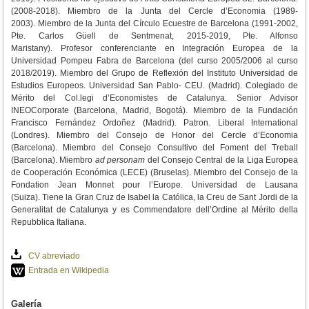
(2008-2018).
Miembro de la Junta del Cercle d’Economia (1989-
2003).
Miembro de la Junta del Círculo Ecuestre de Barcelona (1991-2002,
Pte. Carlos Güell de Sentmenat, 2015-2019, Pte. Alfonso
Maristany).
Profesor conferenciante en Integración Europea de la
Universidad Pompeu Fabra de Barcelona (del curso 2005/2006 al curso
2018/2019).
Miembro del Grupo de Reflexión del Instituto Universidad de
Estudios Europeos. Universidad San Pablo- CEU. (Madrid).
Colegiado de
Mérito del Col.legi d’Economistes de Catalunya.
Senior Advisor
INEOCorporate (Barcelona, Madrid, Bogotá).
Miembro de la Fundación
Francisco Fernández Ordoñez (Madrid).
Patron. Liberal International
(Londres).
Miembro del Consejo de Honor del Cercle d’Economia
(Barcelona).
Miembro del Consejo Consultivo del Foment del Treball
(Barcelona).
Miembro
ad personam
del Consejo Central de la Liga Europea
de Cooperación Económica (LECE) (Bruselas).
Miembro del Consejo de la
Fondation Jean Monnet pour l’Europe. Universidad de Lausana
(Suiza).
Tiene la Gran Cruz de Isabel la Católica, la Creu de Sant Jordi de la
Generalitat de Catalunya y es Commendatore dell’Ordine al Mérito della
Repubblica Italiana.
CV abreviado
Entrada en Wikipedia
Galería