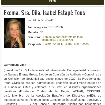
MENU
Excma. Sra. Dña. Isabel Estapé Tous
Vocal de la Sección 4ª
16/10/2006
Fecha ingreso:
Nº9
Medalla:
El fin de la pobreza: reto de todo
Discurso:
economista del siglo XXI
Excmo. Sr. Dr. D. Isidro Fainé Casas
Responde:
Curriculum Vitae
(Barcelona, 1957). En la actualidad:
Miembro del Consejo de Administración
de Naturgy Energy Group, S.A, de su Comisión de Auditoría y Control y de
su Comisión de Sostenibilidad desde marzo de 2020.
Es Presidenta del
Panel Cívico de los Cien, patrona de la Fundación Rojas Estapé, patrona de
la Fundación CIMA y colabora, a su vez, en distintas organizaciones
benéficas (Fundación Ciudad de la Alegría, ACNAR, CODESPA,
etc.).
Miembro de la Asociación Española de Directivos (AED), de
International Women´sForum, de la Confederación Española de Directivos y
Ejecutivos (CEDE) y del Consejo Empresarial Alianza por Iberoamérica