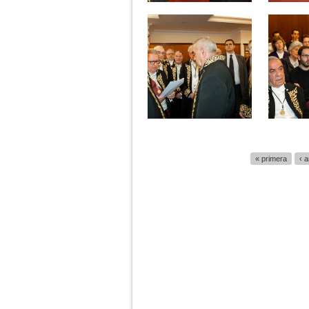
Páginas
« primera
‹ a