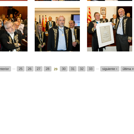
…
…
nterior
25
26
27
28
30
31
32
33
siguiente ›
última »
29