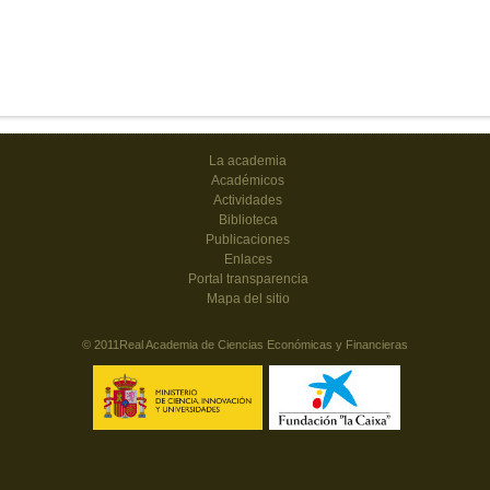
La academia
Académicos
Actividades
Biblioteca
Publicaciones
Enlaces
Portal transparencia
Mapa del sitio
© 2011Real Academia de Ciencias Económicas y Financieras