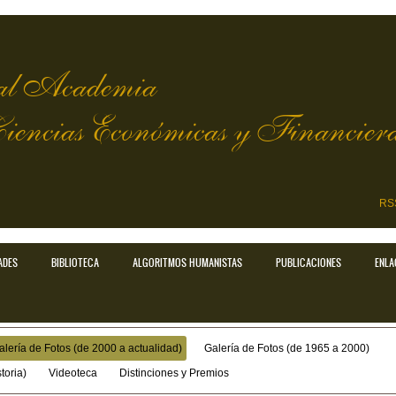
l Academia
Ciencias Económicas y Financier
RS
ADES
BIBLIOTECA
ALGORITMOS HUMANISTAS
PUBLICACIONES
ENLA
alería de Fotos (de 2000 a actualidad)
Galería de Fotos (de 1965 a 2000)
toria)
Videoteca
Distinciones y Premios