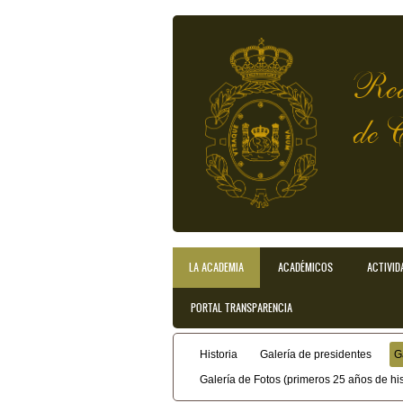
Pasar al contenido principal
Rea
de 
LA ACADEMIA
ACADÉMICOS
ACTIVID
Menú principal
PORTAL TRANSPARENCIA
Historia
Galería de presidentes
G
Menú secundario
Galería de Fotos (primeros 25 años de his