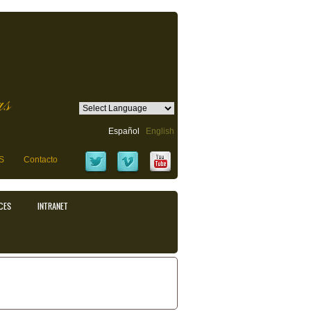
as
Español
English
S
Contacto
CES
INTRANET