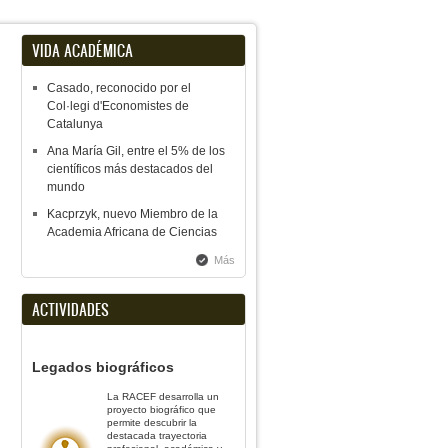
VIDA ACADÉMICA
Casado, reconocido por el
Col·legi d'Economistes de
Catalunya
Ana María Gil, entre el 5% de los
científicos más destacados del
mundo
Kacprzyk, nuevo Miembro de la
Academia Africana de Ciencias
Más
ACTIVIDADES
Legados biográficos
La RACEF desarrolla un
proyecto biográfico que
permite descubrir la
destacada trayectoria