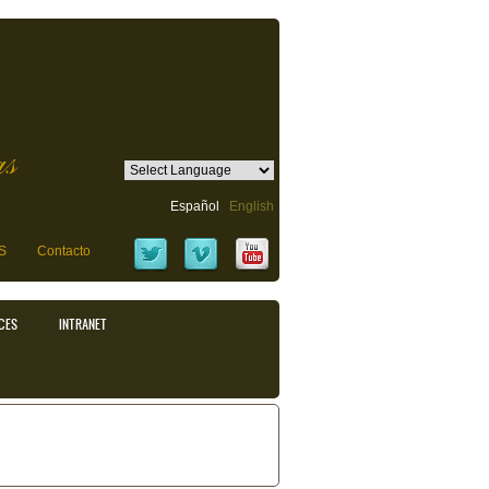
as
Español
English
S
Contacto
CES
INTRANET