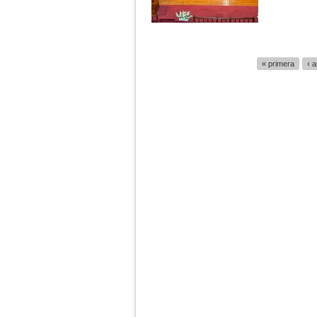
Páginas
« primera
‹ a