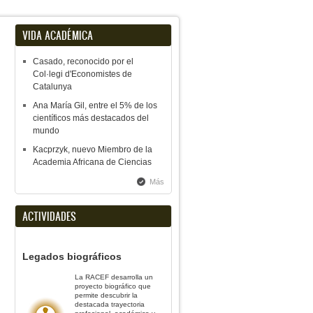
VIDA ACADÉMICA
Casado, reconocido por el
Col·legi d'Economistes de
Catalunya
Ana María Gil, entre el 5% de los
científicos más destacados del
mundo
Kacprzyk, nuevo Miembro de la
Academia Africana de Ciencias
Más
ACTIVIDADES
Legados biográficos
La RACEF desarrolla un
proyecto biográfico que
permite descubrir la
destacada trayectoria