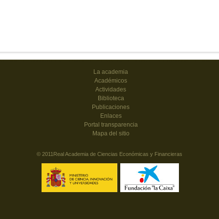
La academia
Académicos
Actividades
Biblioteca
Publicaciones
Enlaces
Portal transparencia
Mapa del sitio
© 2011Real Academia de Ciencias Económicas y Financieras