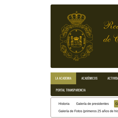
Pasar al contenido principal
Rea
de 
LA ACADEMIA
ACADÉMICOS
ACTIVID
Menú principal
PORTAL TRANSPARENCIA
Historia
Galería de presidentes
G
Menú secundario
Galería de Fotos (primeros 25 años de his