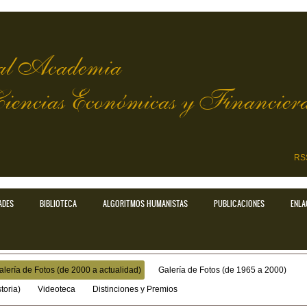
l Academia
Ciencias Económicas y Financier
RS
ADES
BIBLIOTECA
ALGORITMOS HUMANISTAS
PUBLICACIONES
ENLA
alería de Fotos (de 2000 a actualidad)
Galería de Fotos (de 1965 a 2000)
toria)
Videoteca
Distinciones y Premios