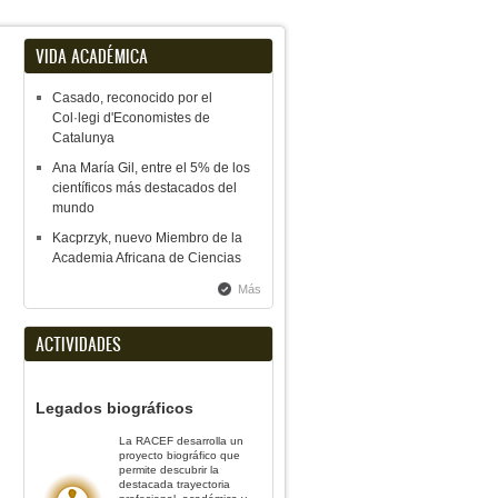
VIDA ACADÉMICA
Casado, reconocido por el
Col·legi d'Economistes de
Catalunya
Ana María Gil, entre el 5% de los
científicos más destacados del
mundo
Kacprzyk, nuevo Miembro de la
Academia Africana de Ciencias
Más
ACTIVIDADES
Legados biográficos
La RACEF desarrolla un
proyecto biográfico que
permite descubrir la
destacada trayectoria