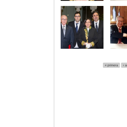
Páginas
« primera
‹ a