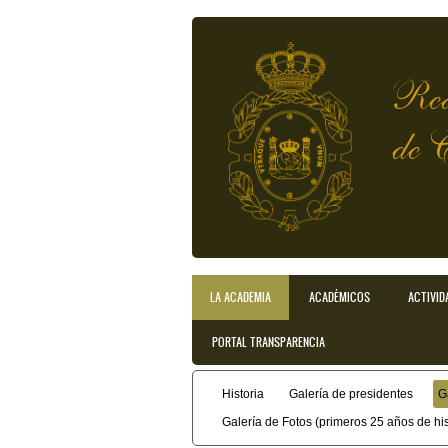
Pasar al contenido principal
Rea
de 
LA ACADEMIA
ACADÉMICOS
ACTIVID
Menú principal
PORTAL TRANSPARENCIA
Historia
Galería de presidentes
G
Menú secundario
Galería de Fotos (primeros 25 años de his