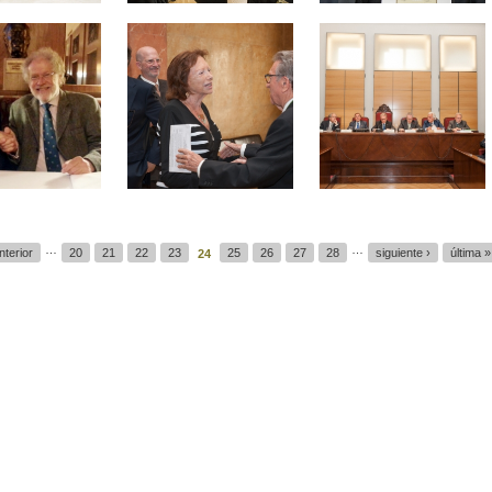
…
…
nterior
20
21
22
23
25
26
27
28
siguiente ›
última »
24