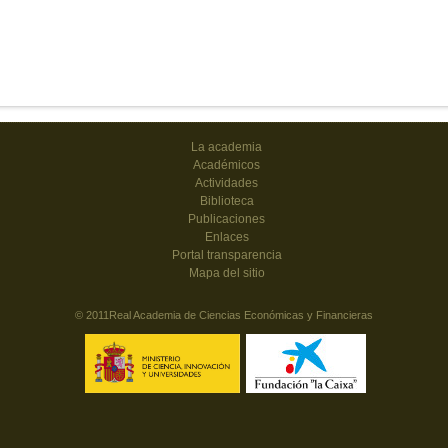
La academia
Académicos
Actividades
Biblioteca
Publicaciones
Enlaces
Portal transparencia
Mapa del sitio
© 2011Real Academia de Ciencias Económicas y Financieras