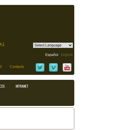
as
Español
English
S
Contacto
CES
INTRANET