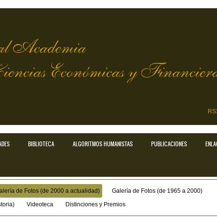
l Academia
Ciencias Económicas y Financier
RS
ADES
BIBLIOTECA
ALGORITMOS HUMANISTAS
PUBLICACIONES
ENLA
alería de Fotos (de 2000 a actualidad)
Galería de Fotos (de 1965 a 2000)
toria)
Videoteca
Distinciones y Premios