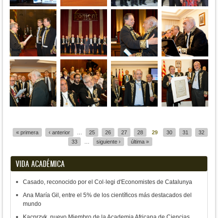
Páginas
« primera
‹ anterior
…
25
26
27
28
29
30
31
32
33
…
siguiente ›
última »
VIDA ACADÉMICA
Casado, reconocido por el Col·legi d'Economistes de Catalunya
Ana María Gil, entre el 5% de los científicos más destacados del
mundo
Kacprzyk, nuevo Miembro de la Academia Africana de Ciencias