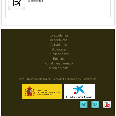
la actualidad
La academia
Académicos
Actividades
Biblioteca
Publicaciones
Enlaces
Portal transparencia
Mapa del sitio
© 2011Real Academia de Ciencias Económicas y Financieras