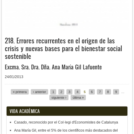
218. Errores recurrentes en el origen de las
crisis y nuevas bases para el bienestar social
sostenible
Excma. Sra. Dra. Dña. Ana María Gil Lafuente
24/01/2013
« primera
‹ anterior
1
2
3
4
5
6
7
8
9
…
Páginas
siguiente ›
última »
VIDA ACADÉMICA
Casado, reconocido por el Col·legi d'Economistes de Catalunya
Ana María Gil, entre el 5% de los científicos más destacados del