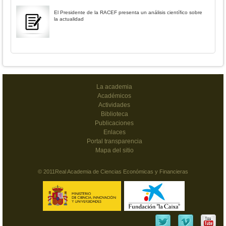
El Presidente de la RACEF presenta un análisis científico sobre
la actualidad
La academia
Académicos
Actividades
Biblioteca
Publicaciones
Enlaces
Portal transparencia
Mapa del sitio
© 2011Real Academia de Ciencias Económicas y Financieras