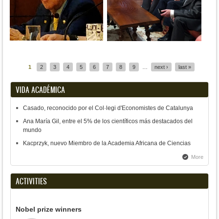
Pages
1
2
3
4
5
6
7
8
9
…
next ›
last »
VIDA ACADÉMICA
Casado, reconocido por el Col·legi d'Economistes de Catalunya
Ana María Gil, entre el 5% de los científicos más destacados del
mundo
Kacprzyk, nuevo Miembro de la Academia Africana de Ciencias
More
ACTIVITIES
Nobel prize winners