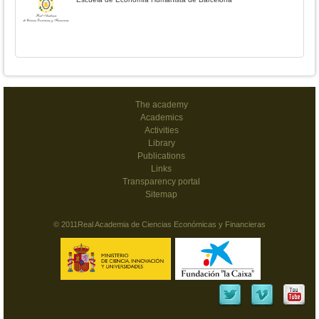
The academy
Academics
Activities
Library
Publications
Links
Transparency portal
Sitemap
© 2011Real Academia de Ciencias Económicas y Financieras