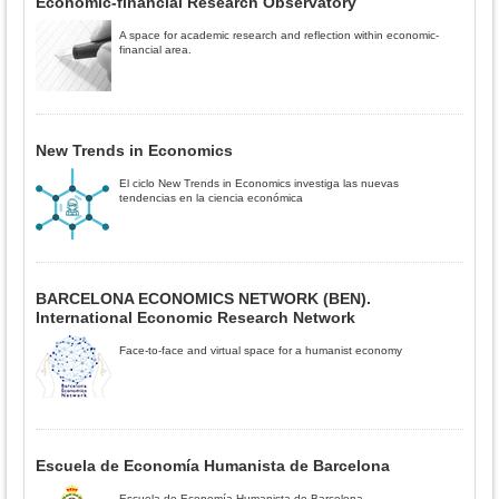
Economic-financial Research Observatory
A space for academic research and reflection within economic-
financial area.
New Trends in Economics
El ciclo New Trends in Economics investiga las nuevas
tendencias en la ciencia económica
BARCELONA ECONOMICS NETWORK (BEN).
International Economic Research Network
Face-to-face and virtual space for a humanist economy
Escuela de Economía Humanista de Barcelona
Escuela de Economía Humanista de Barcelona