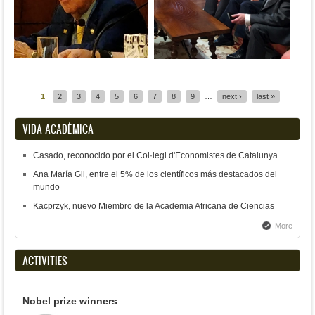
Pages
1
2
3
4
5
6
7
8
9
…
next ›
last »
VIDA ACADÉMICA
Casado, reconocido por el Col·legi d'Economistes de Catalunya
Ana María Gil, entre el 5% de los científicos más destacados del
mundo
Kacprzyk, nuevo Miembro de la Academia Africana de Ciencias
More
ACTIVITIES
Nobel prize winners