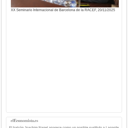
XX Seminario Internacional de Barcelona de la RACEF, 20/11/2025
XX S
El halcón Joachim Nagel aparece como un posible sustituto a Lagarde