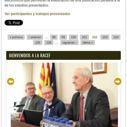
electrónicos que permitirán la elaboración de una publicación paralela a la
de los estudios presentados.
Ver participantes y trabajos presentados
« primera
‹ anterior
…
98
99
100
101
102
103
104
Páginas
105
106
…
siguiente ›
última »
BIENVENIDOS A LA RACEF