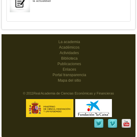
la actualidad
La academia
Académicos
Actividades
Biblioteca
Publicaciones
Enlaces
Portal transparencia
Mapa del sitio
© 2011Real Academia de Ciencias Económicas y Financieras