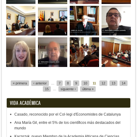
Páginas
« primera
‹ anterior
…
7
8
9
10
11
12
13
14
15
…
siguiente ›
última »
VIDA ACADÉMICA
Casado, reconocido por el Col·legi d'Economistes de Catalunya
Ana María Gil, entre el 5% de los científicos más destacados del
mundo
Kacprzyk, nuevo Miembro de la Academia Africana de Ciencias