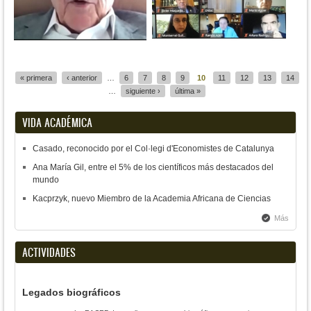
Páginas
« primera
‹ anterior
…
6
7
8
9
10
11
12
13
14
…
siguiente ›
última »
VIDA ACADÉMICA
Casado, reconocido por el Col·legi d'Economistes de Catalunya
Ana María Gil, entre el 5% de los científicos más destacados del
mundo
Kacprzyk, nuevo Miembro de la Academia Africana de Ciencias
Más
ACTIVIDADES
Legados biográficos