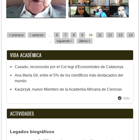
Páginas
« primera
‹ anterior
…
6
7
8
9
10
11
12
13
14
…
siguiente ›
última »
VIDA ACADÉMICA
Casado, reconocido por el Col·legi d'Economistes de Catalunya
Ana María Gil, entre el 5% de los científicos más destacados del
mundo
Kacprzyk, nuevo Miembro de la Academia Africana de Ciencias
Más
ACTIVIDADES
Legados biográficos