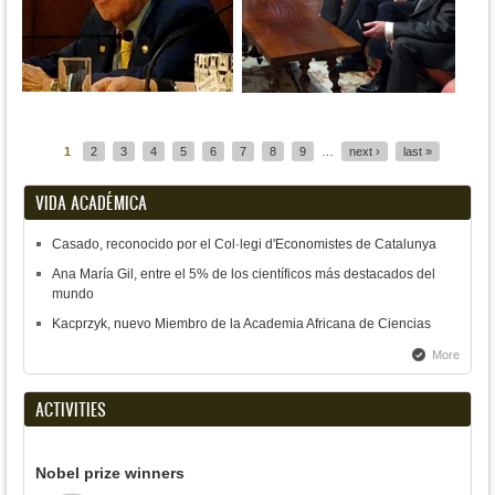
Pages
1
2
3
4
5
6
7
8
9
…
next ›
last »
VIDA ACADÉMICA
Casado, reconocido por el Col·legi d'Economistes de Catalunya
Ana María Gil, entre el 5% de los científicos más destacados del
mundo
Kacprzyk, nuevo Miembro de la Academia Africana de Ciencias
More
ACTIVITIES
Nobel prize winners