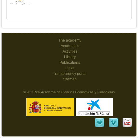
The academy
Academics
Activities
Library
Publications
Links
Transparency portal
Sitemap
© 2011Real Academia de Ciencias Económicas y Financieras