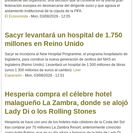
presidente del organismo, una decisión que la convierte en la última gran
federación europea en desmarcarse del dirigente suizo y que agrava el
aislamiento institucional de la cúpula de la FIFA.
El Economista
-
Mon, 03/08/2026 - 12:05
Sacyr levantará un hospital de 1.750
millones en Reino Unido
Sacyr se incorpora al New Hospital Programme, el programa hospitalario de
Inglaterra, para construir la nueva generación de centros del NHS en
Inglaterra (Reino Unido). Levantará un hospital de 1.500 millones de libras
(unos 1.300 millones de euros al cambio).
Leer
Expansión
-
Mon, 03/08/2026 - 12:01
Hesperia compra el célebre hotel
malagueño La Zambra, donde se alojó
Lady Di o los Rolling Stones
Hesperia se hace con uno de los hoteles más célebres de la Costa del Sol
tras comprar por 70 millones La Zambra Resort, anteriormente conocido
como hotel Byblos, que en su día atrajo a famosos de la talla de Lady Di,