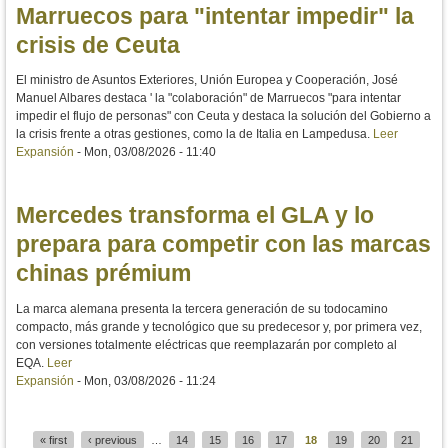
Marruecos para "intentar impedir" la
crisis de Ceuta
El ministro de Asuntos Exteriores, Unión Europea y Cooperación, José
Manuel Albares destaca ' la "colaboración" de Marruecos "para intentar
impedir el flujo de personas" con Ceuta y destaca la solución del Gobierno a
la crisis frente a otras gestiones, como la de Italia en Lampedusa.
Leer
Expansión
-
Mon, 03/08/2026 - 11:40
Mercedes transforma el GLA y lo
prepara para competir con las marcas
chinas prémium
La marca alemana presenta la tercera generación de su todocamino
compacto, más grande y tecnológico que su predecesor y, por primera vez,
con versiones totalmente eléctricas que reemplazarán por completo al
EQA.
Leer
Expansión
-
Mon, 03/08/2026 - 11:24
« first
‹ previous
…
14
15
16
17
18
19
20
21