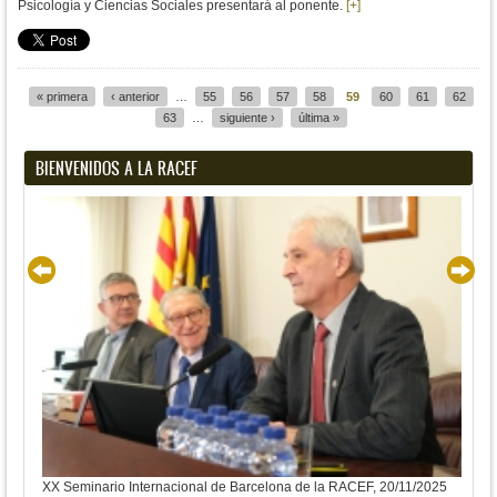
Psicología y Ciencias Sociales presentará al ponente.
[+]
« primera
‹ anterior
…
55
56
57
58
59
60
61
62
Páginas
63
…
siguiente ›
última »
BIENVENIDOS A LA RACEF
XX Seminario Internacional de Barcelona de la RACEF, 20/11/2025
XX S