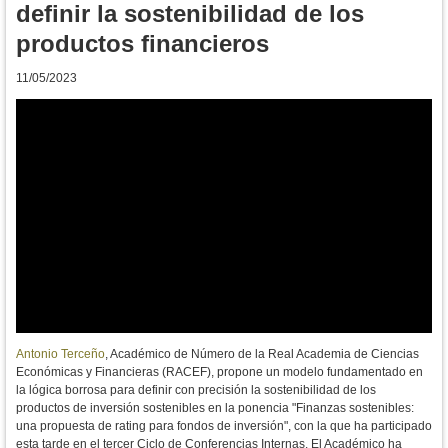
definir la sostenibilidad de los
productos financieros
11/05/2023
Antonio Terceño
, Académico de Número de la Real Academia de Ciencias
Económicas y Financieras (RACEF), propone un modelo fundamentado en
la lógica borrosa para definir con precisión la sostenibilidad de los
productos de inversión sostenibles en la ponencia "Finanzas sostenibles:
una propuesta de rating para fondos de inversión", con la que ha participado
esta tarde en el
tercer Ciclo de Conferencias Internas. El Académico ha