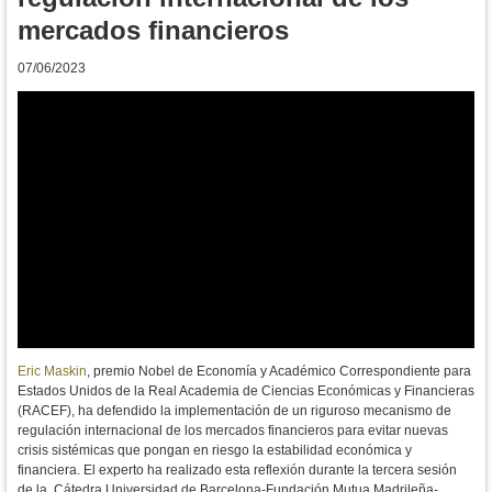
mercados financieros
07/06/2023
Eric Maskin
, premio Nobel de Economía y Académico Correspondiente para
Estados Unidos de la Real Academia de Ciencias Económicas y Financieras
(RACEF), ha defendido la implementación de un riguroso mecanismo de
regulación internacional de los mercados financieros para evitar nuevas
crisis sistémicas que pongan en riesgo la estabilidad económica y
financiera. El experto ha realizado esta reflexión durante la tercera sesión
de la
Cátedra Universidad de Barcelona-Fundación Mutua Madrileña-