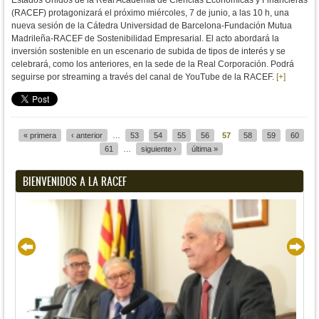
Estados Unidos de la Real Academia de Ciencias Económicas y Financieras
(RACEF) protagonizará el próximo miércoles, 7 de junio, a las 10 h, una
nueva sesión de la Cátedra Universidad de Barcelona-Fundación Mutua
Madrileña-RACEF de Sostenibilidad Empresarial. El acto abordará la
inversión sostenible en un escenario de subida de tipos de interés y se
celebrará, como los anteriores, en la sede de la Real Corporación. Podrá
seguirse por streaming a través del canal de YouTube de la RACEF.
[+]
« primera
‹ anterior
…
53
54
55
56
57
58
59
60
Páginas
61
…
siguiente ›
última »
BIENVENIDOS A LA RACEF