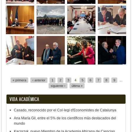
Páginas
« primera
‹ anterior
1
2
3
4
5
6
7
8
9
…
siguiente ›
última »
VIDA ACADÉMICA
Casado, reconocido por el Col·legi d'Economistes de Catalunya
Ana María Gil, entre el 5% de los científicos más destacados del
mundo
Kacprzyk, nuevo Miembro de la Academia Africana de Ciencias