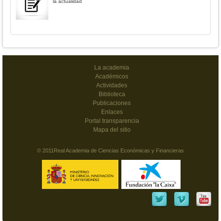
la actualidad
La academia
Académicos
Actividades
Biblioteca
Publicaciones
Enlaces
Portal transparencia
Mapa del sitio
© 2011Real Academia de Ciencias Económicas y Financieras