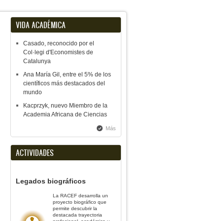
VIDA ACADÉMICA
Casado, reconocido por el
Col·legi d'Economistes de
Catalunya
Ana María Gil, entre el 5% de los
científicos más destacados del
mundo
Kacprzyk, nuevo Miembro de la
Academia Africana de Ciencias
Más
ACTIVIDADES
Legados biográficos
La RACEF desarrolla un
proyecto biográfico que
permite descubrir la
destacada trayectoria