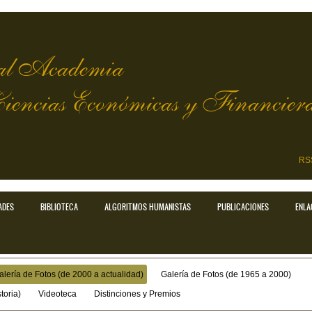
l Academia
Ciencias Económicas y Financier
RS
ADES
BIBLIOTECA
ALGORITMOS HUMANISTAS
PUBLICACIONES
ENLA
alería de Fotos (de 2000 a actualidad)
Galería de Fotos (de 1965 a 2000)
toria)
Videoteca
Distinciones y Premios