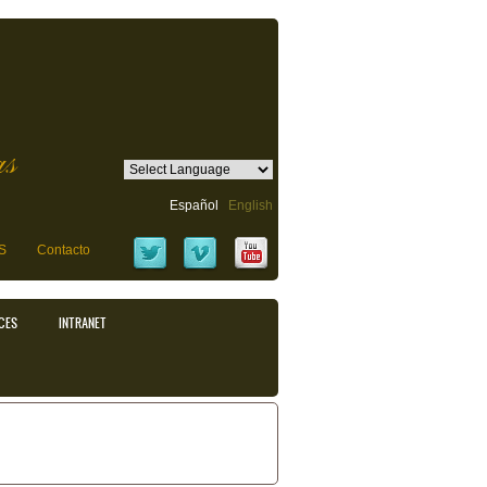
as
Español
English
S
Contacto
CES
INTRANET