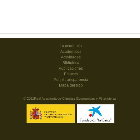
La academia
Académicos
Actividades
Biblioteca
Publicaciones
Enlaces
Portal transparencia
Mapa del sitio
© 2011Real Academia de Ciencias Económicas y Financieras