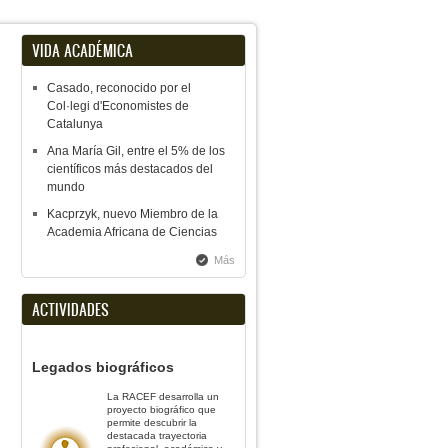
VIDA ACADÉMICA
Casado, reconocido por el
Col·legi d'Economistes de
Catalunya
Ana María Gil, entre el 5% de los
científicos más destacados del
mundo
Kacprzyk, nuevo Miembro de la
Academia Africana de Ciencias
Más
ACTIVIDADES
Legados biográficos
La RACEF desarrolla un
proyecto biográfico que
permite descubrir la
destacada trayectoria