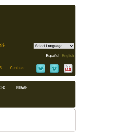
as
Español
English
S
Contacto
CES
INTRANET