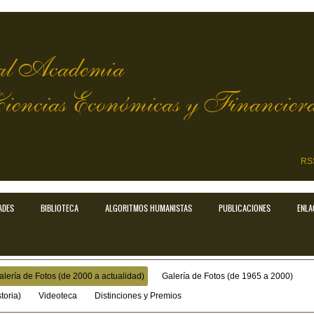
l Academia
Ciencias Económicas y Financier
RS
ADES
BIBLIOTECA
ALGORITMOS HUMANISTAS
PUBLICACIONES
ENLA
alería de Fotos (de 2000 a actualidad)
Galería de Fotos (de 1965 a 2000)
toria)
Videoteca
Distinciones y Premios