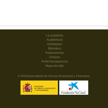
La academia
Académicos
Actividades
Biblioteca
Publicaciones
Enlaces
Portal transparencia
Mapa del sitio
© 2011Real Academia de Ciencias Económicas y Financieras