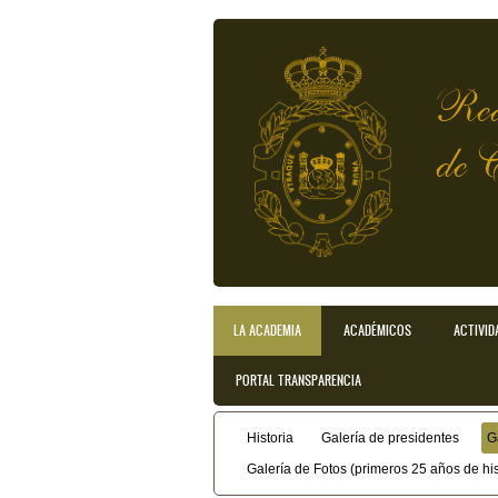
Pasar al contenido principal
Rea
de 
LA ACADEMIA
ACADÉMICOS
ACTIVID
Menú principal
PORTAL TRANSPARENCIA
Historia
Galería de presidentes
G
Menú secundario
Galería de Fotos (primeros 25 años de his